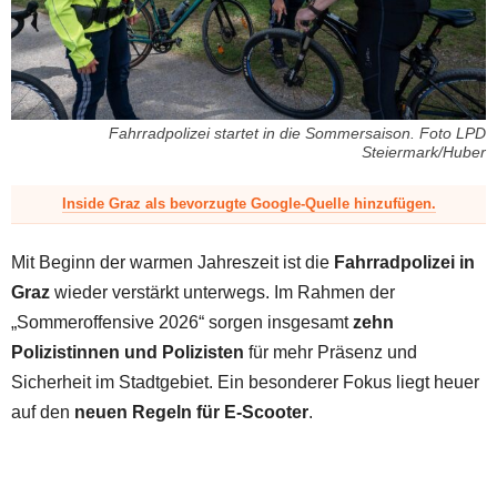
z
Fahrradpolizei startet in die Sommersaison. Foto LPD
Steiermark/Huber
Inside Graz als bevorzugte Google-Quelle hinzufügen.
Mit Beginn der warmen Jahreszeit ist die
Fahrradpolizei in
Graz
wieder verstärkt unterwegs. Im Rahmen der
„Sommeroffensive 2026“ sorgen insgesamt
zehn
Polizistinnen und Polizisten
für mehr Präsenz und
Sicherheit im Stadtgebiet. Ein besonderer Fokus liegt heuer
auf den
neuen Regeln für E-Scooter
.