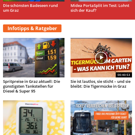
Die schönsten Badeseen rund
Midea PortaSplit im Test: Lohnt
um Graz
sich der Kauf?
Infotipps & Ratgeber
00:40:53
Spritpreise in Graz aktuell: Die
Sie ist lautlos, sie sticht – und sie
günstigsten Tankstellen für
bleibt: Die Tigermücke in Graz
Diesel & Super 95