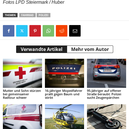
Fotos LPD Steiermark / Huber
THEMEN
FAHRRAD
POLIZEI
Verwandte Artikel
Mehr vom Autor
Mutter und Sohn stürzen
16-jähriger Mopedfahrer
95-Jähriger auf offener
bei gemeinsamer
prallt gegen Baum und
Straße beraubt: Polizei
Radtour schwer
stirbt
sucht Zeugenpärchen