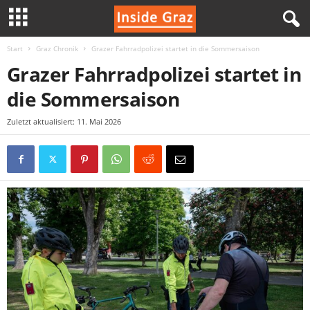
Start
Graz Chronik
Grazer Fahrradpolizei startet in die Sommersaison
I
Grazer Fahrradpolizei startet in
n
die Sommersaison
s
Zuletzt aktualisiert: 11. Mai 2026
i
d
e
G
r
a