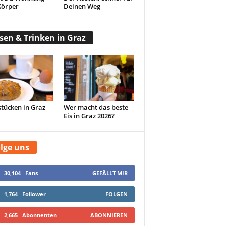
Körper
Deinen Weg
sen & Trinken in Graz
tücken in Graz
Wer macht das beste
Eis in Graz 2026?
lge uns
30,104
Fans
GEFÄLLT MIR
1,764
Follower
FOLGEN
2,665
Abonnenten
ABONNIEREN