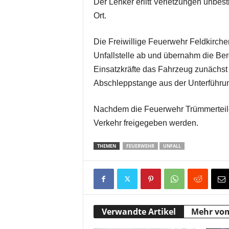
Der Lenker erlitt Verletzungen unbes
Ort.
Die Freiwillige Feuerwehr Feldkirche
Unfallstelle ab und übernahm die Ber
Einsatzkräfte das Fahrzeug zunächst 
Abschleppstange aus der Unterführu
Nachdem die Feuerwehr Trümmerteile e
Verkehr freigegeben werden.
THEMEN
FEUERWEHR
UNFALL
Verwandte Artikel
Mehr vo