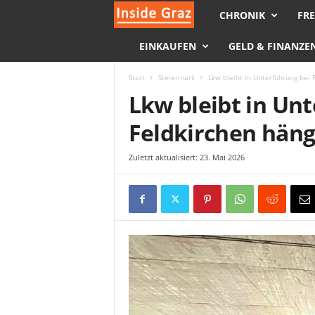
CHRONIK
FRE
I
EINKAUFEN
GELD & FINANZE
n
s
Start
Steiermark
Lkw bleibt in Unterführung bei 
Lkw bleibt in Un
i
Feldkirchen hän
d
Zuletzt aktualisiert: 23. Mai 2026
e
G
r
a
z