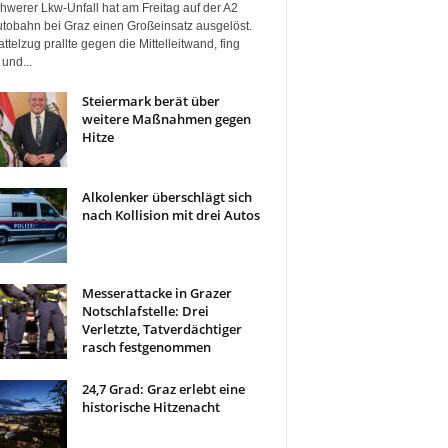
hwerer Lkw-Unfall hat am Freitag auf der A2
tobahn bei Graz einen Großeinsatz ausgelöst.
ttelzug prallte gegen die Mittelleitwand, fing
und...
Steiermark berät über
weitere Maßnahmen gegen
Hitze
Alkolenker überschlägt sich
nach Kollision mit drei Autos
Messerattacke in Grazer
Notschlafstelle: Drei
Verletzte, Tatverdächtiger
rasch festgenommen
24,7 Grad: Graz erlebt eine
historische Hitzenacht