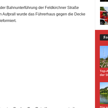
n der Bahnunterführung der Feldkirchner Straße
n Aufprall wurde das Führerhaus gegen die Decke
eformiert.
Fr
Top-A
der S
Die s