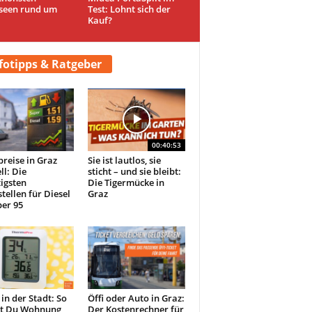
seen rund um
Test: Lohnt sich der
Kauf?
fotipps & Ratgeber
00:40:53
preise in Graz
Sie ist lautlos, sie
ll: Die
sticht – und sie bleibt:
igsten
Die Tigermücke in
tellen für Diesel
Graz
er 95
 in der Stadt: So
Öffi oder Auto in Graz:
st Du Wohnung
Der Kostenrechner für