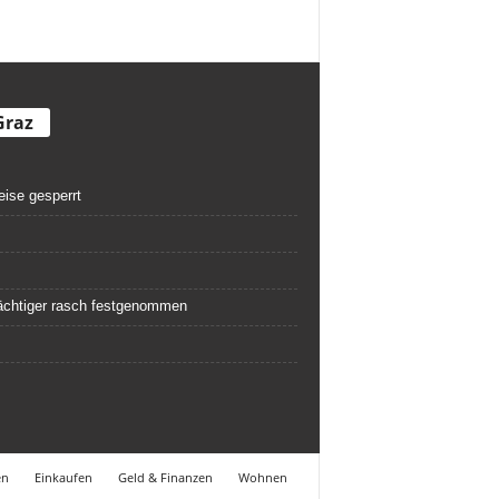
Graz
eise gesperrt
rdächtiger rasch festgenommen
en
Einkaufen
Geld & Finanzen
Wohnen