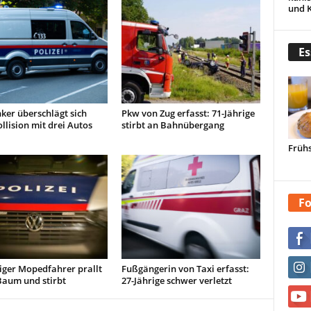
und 
Es
ker überschlägt sich
Pkw von Zug erfasst: 71-Jährige
llision mit drei Autos
stirbt an Bahnübergang
Frühs
Fo
iger Mopedfahrer prallt
Fußgängerin von Taxi erfasst:
Baum und stirbt
27-Jährige schwer verletzt