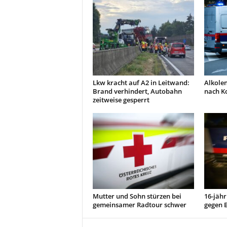
Lkw kracht auf A2 in Leitwand:
Alkolen
Brand verhindert, Autobahn
nach Ko
zeitweise gesperrt
Mutter und Sohn stürzen bei
16-jähr
gemeinsamer Radtour schwer
gegen 