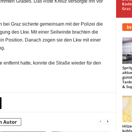
timmten Grades. Das Rote Kreuz versorgte ihn vor
Bade
Graz
n bei Graz sicherte gemeinsam mit der Polizei die
In
gung des Lkw. Mit einer Seilwinde brachten die
in Position. Danach zogen sie den Lkw mit einer
ng.
ntfernt hatte, konnte die Straße wieder für den
Sprit
aktue
günst
Tanks
& Sup
m Autor
Hitze
kühl