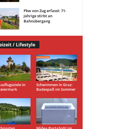
Pkw von Zug erfasst: 71-
Jährige stirbt an
Bahnübergang
eizeit / Lifestyle
usflugsziele in
Schwimmen in Graz:
teiermark
Badespaß im Sommer
chönsten
Midea PortaSplit im