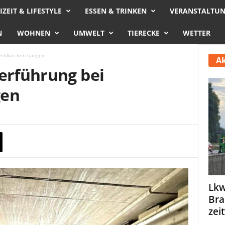
IZEIT & LIFESTYLE
ESSEN & TRINKEN
VERANSTALTU
N
WOHNEN
UMWELT
TIERECKE
WETTER
Feldkirchen hängen
Ak
terführung bei
gen
Lkw
Bra
zei