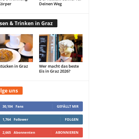
Körper
Deinen Weg
sen & Trinken in Graz
tücken in Graz
Wer macht das beste
Eis in Graz 2026?
lge uns
30,104
Fans
GEFÄLLT MIR
1,764
Follower
FOLGEN
2,665
Abonnenten
ABONNIEREN