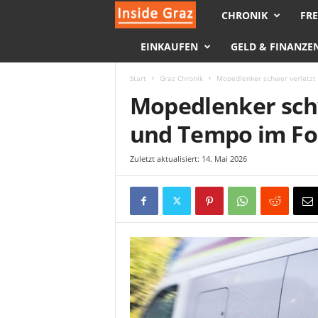
CHRONIK
FRE
I
EINKAUFEN
GELD & FINANZE
n
s
Start
Graz Chronik
Mopedlenker schwer verletzt
Mopedlenker schw
i
und Tempo im F
d
Zuletzt aktualisiert: 14. Mai 2026
e
G
r
a
z