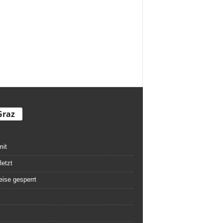
Graz
mit
letzt
eise gesperrt