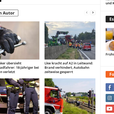
und 
m Autor
Es
Frühs
ker übersieht
Lkw kracht auf A2 in Leitwand:
dfahrer: 18-Jähriger bei
Brand verhindert, Autobahn
on verletzt
zeitweise gesperrt
Fo