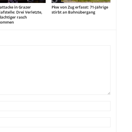
attacke in Grazer
Pkw von Zug erfasst: 71-Jährige
afstelle: Drei Verletzte,
stirbt an Bahnübergang
ächtiger rasch
enommen