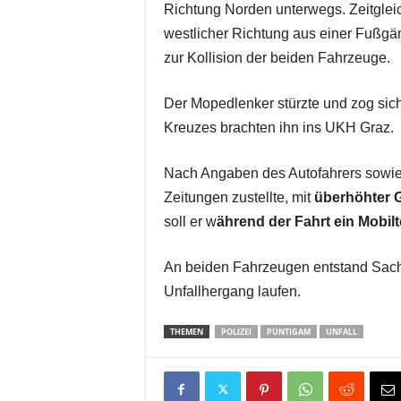
Richtung Norden unterwegs. Zeitglei
westlicher Richtung aus einer Fußgä
zur Kollision der beiden Fahrzeuge.
Der Mopedlenker stürzte und zog sic
Kreuzes brachten ihn ins UKH Graz.
Nach Angaben des Autofahrers sowie e
Zeitungen zustellte, mit
überhöhter 
soll er w
ährend der Fahrt ein Mobilt
An beiden Fahrzeugen entstand Sac
Unfallhergang laufen.
THEMEN
POLIZEI
PUNTIGAM
UNFALL