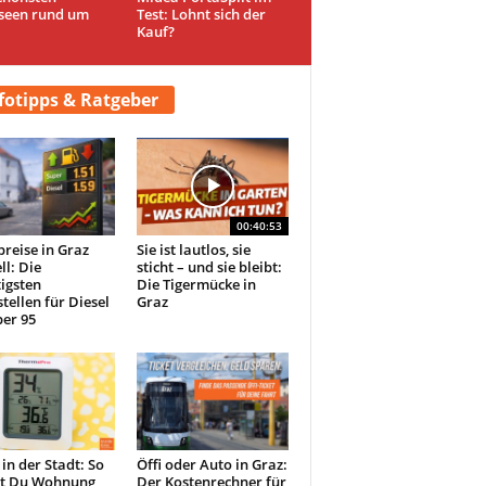
seen rund um
Test: Lohnt sich der
Kauf?
fotipps & Ratgeber
00:40:53
preise in Graz
Sie ist lautlos, sie
ll: Die
sticht – und sie bleibt:
igsten
Die Tigermücke in
tellen für Diesel
Graz
er 95
 in der Stadt: So
Öffi oder Auto in Graz:
st Du Wohnung
Der Kostenrechner für