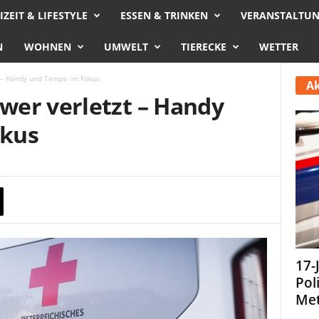
IZEIT & LIFESTYLE
ESSEN & TRINKEN
VERANSTALTU
N
WOHNEN
UMWELT
TIERECKE
WETTER
 – Handy und Tempo im Fokus
Ak
er verletzt – Handy
okus
17-
Pol
Met