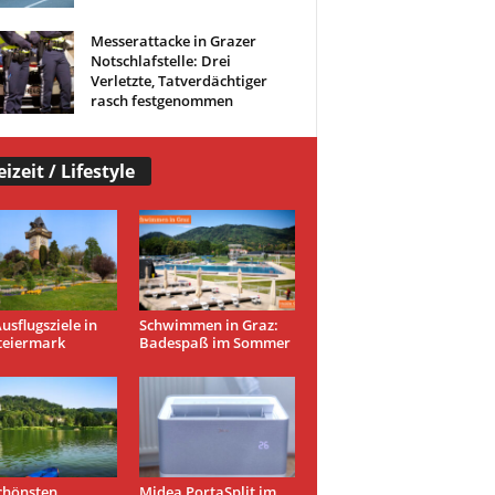
Messerattacke in Grazer
Notschlafstelle: Drei
Verletzte, Tatverdächtiger
rasch festgenommen
eizeit / Lifestyle
usflugsziele in
Schwimmen in Graz:
teiermark
Badespaß im Sommer
chönsten
Midea PortaSplit im