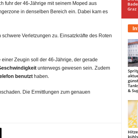
ch fuhr der 46-Jährige mit seinem Moped aus
Bade
Graz
ngerzone in denselben Bereich ein. Dabei kam es
In
h schwere Verletzungen zu. Einsatzkräfte des Roten
iner Zeugin soll der 46-Jährige, der gerade
Geschwindigkeit
unterwegs gewesen sein. Zudem
Sprit
aktue
elefon benutzt
haben.
günst
Tanks
& Sup
hschaden. Die Ermittlungen zum genauen
Hitze
kühl