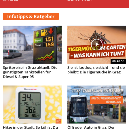
Infotipps & Ratgeber
00:40:53
Spritpreise in Graz aktuell: Die
Sie ist lautlos, sie sticht – und sie
günstigsten Tankstellen für
bleibt: Die Tigermücke in Graz
Diesel & Super 95
Hitze in der Stadt: So kühlst Du
Öffi oder Auto in Graz: Der