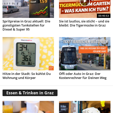
00:40:53
Spritpreise in Graz aktuell: Die
Sie ist lautlos, sie sticht – und sie
günstigsten Tankstellen für
bleibt: Die Tigermücke in Graz
Diesel & Super 95
Hitze in der Stadt: So kühlst Du
Öffi oder Auto in Graz: Der
Wohnung und Körper
Kostenrechner für Deinen Weg
Essen & Trinken in Graz