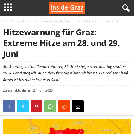
Start
Graz Chronik
Hitzewarnung für Graz: Extreme Hitze am 28. und 29. Juni
I
Hitzewarnung für Graz:
n
Extreme Hitze am 28. und 29.
s
Juni
i
Am Sonntag soll die Temperatur auf 37 Grad steigen, am Montag sind bis
zu 36 Grad möglich. Auch der Dienstag bleibt mit bis zu 35 Grad sehr heiß.
d
Regen ist bis dahin keiner in Sicht.
e
Zuletzt aktualisiert: 27. Juni 2026
G
r
a