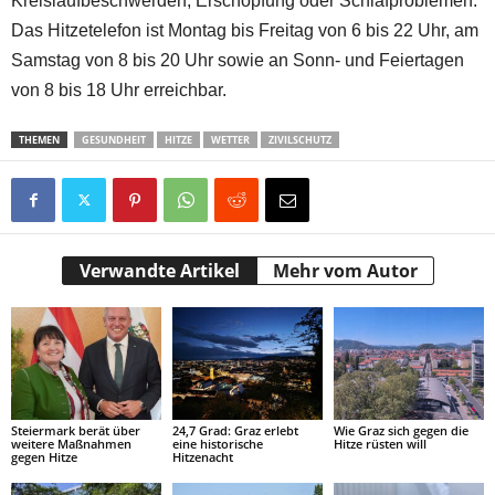
Kreislaufbeschwerden, Erschöpfung oder Schlafproblemen.
Das Hitzetelefon ist Montag bis Freitag von 6 bis 22 Uhr, am
Samstag von 8 bis 20 Uhr sowie an Sonn- und Feiertagen
von 8 bis 18 Uhr erreichbar.
THEMEN
GESUNDHEIT
HITZE
WETTER
ZIVILSCHUTZ
Verwandte Artikel
Mehr vom Autor
Steiermark berät über
24,7 Grad: Graz erlebt
Wie Graz sich gegen die
weitere Maßnahmen
eine historische
Hitze rüsten will
gegen Hitze
Hitzenacht