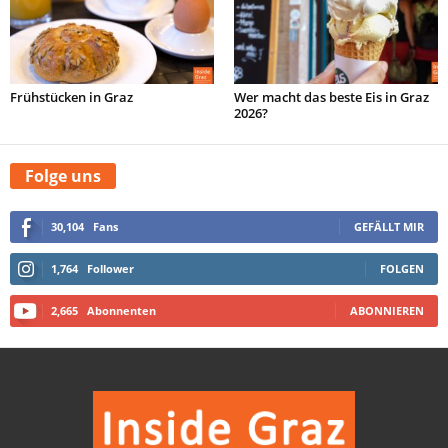
Frühstücken in Graz
Wer macht das beste Eis in Graz
2026?
Folge uns
30,104
Fans
GEFÄLLT MIR
1,764
Follower
FOLGEN
2,665
Abonnenten
ABONNIEREN