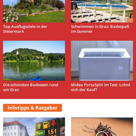
Top-Ausflugsziele in der
Schwimmen in Graz: Badespaß
Steiermark
im Sommer
Die schönsten Badeseen rund
Midea PortaSplit im Test: Lohnt
um Graz
sich der Kauf?
Infotipps & Ratgeber