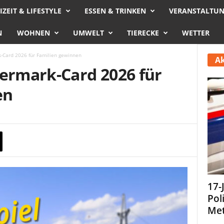
IZEIT & LIFESTYLE
ESSEN & TRINKEN
VERANSTALTU
N
WOHNEN
UMWELT
TIERECKE
WETTER
k-Card 2026 für Familien gewinnen
Ak
iermark-Card 2026 für
en
17-
Pol
Met