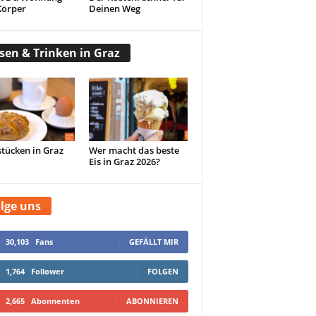
Körper
Deinen Weg
sen & Trinken in Graz
tücken in Graz
Wer macht das beste
Eis in Graz 2026?
lge uns
30,103
Fans
GEFÄLLT MIR
1,764
Follower
FOLGEN
2,665
Abonnenten
ABONNIEREN