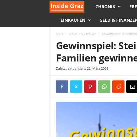
CHRONIK
FRE
I
EINKAUFEN
GELD & FINANZE
n
s
Start
Freizeit & Lifestyle
Gewinnspiel: Steiermar
Gewinnspiel: Ste
i
Familien gewinn
d
Zuletzt aktualisiert: 22. März 2026
e
G
r
a
z