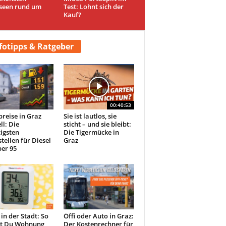
seen rund um
Test: Lohnt sich der
Kauf?
fotipps & Ratgeber
00:40:53
preise in Graz
Sie ist lautlos, sie
ll: Die
sticht – und sie bleibt:
igsten
Die Tigermücke in
tellen für Diesel
Graz
er 95
 in der Stadt: So
Öffi oder Auto in Graz:
st Du Wohnung
Der Kostenrechner für