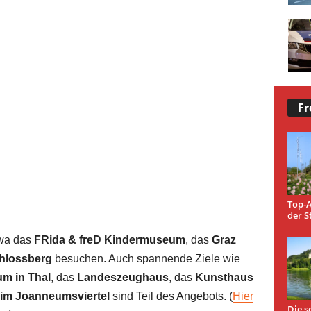
Fr
Top-A
der S
twa das
FRida & freD Kindermuseum
, das
Graz
hlossberg
besuchen. Auch spannende Ziele wie
m in Thal
, das
Landeszeughaus
, das
Kunsthaus
m Joanneumsviertel
sind Teil des Angebots. (
Hier
Die s