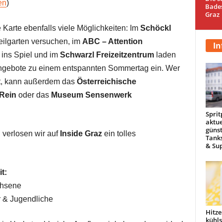
en
)
Bade
Graz
 Karte ebenfalls viele Möglichkeiten: Im
Schöckl
ilgarten versuchen, im
ABC – Attention
In
ns Spiel und im
Schwarzl Freizeitzentrum
laden
ngebote zu einem entspannten Sommertag ein. Wer
bt, kann außerdem das
Österreichische
 Rein
oder das
Museum Sensenwerk
Sprit
aktue
günst
d
verlosen wir auf
Inside Graz
ein tolles
Tanks
& Sup
t:
chsene
r & Jugendliche
Hitze
kühl