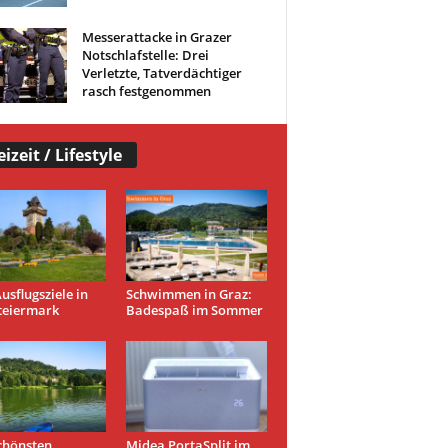
Messerattacke in Grazer
Notschlafstelle: Drei
Verletzte, Tatverdächtiger
rasch festgenommen
eizeit / Lifestyle
usflugsziele in
Schwimmen in Graz:
teiermark
Badespaß im Sommer
chönsten
Midea PortaSplit im