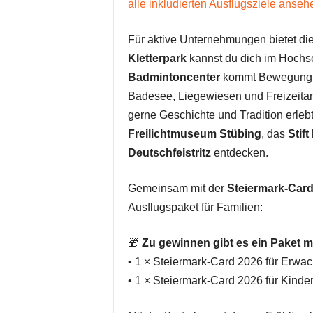
alle inkludierten Ausflugsziele anseh
Für aktive Unternehmungen bietet die
Kletterpark
kannst du dich im Hochse
Badmintoncenter
kommt Bewegung i
Badesee, Liegewiesen und Freizeita
gerne Geschichte und Tradition erle
Freilichtmuseum Stübing
, das
Stift
Deutschfeistritz
entdecken.
Gemeinsam mit der
Steiermark-Car
Ausflugspaket für Familien:
🎁
Zu gewinnen gibt es ein Paket mi
• 1 × Steiermark-Card 2026 für Erwa
• 1 × Steiermark-Card 2026 für Kinde