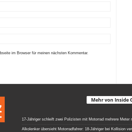
seite im Browser für meinen nächsten Kommentar.
Mehr von Inside 
17-Jähriger schleift zwei Polizisten mit Motorrad mehrere Meter 
Alkolenker übersieht Motorradfahrer: 18-Jähriger bei Kollision ver