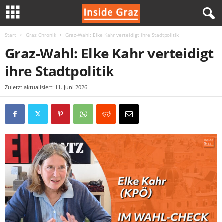
Start
Graz Chronik
Graz-Wahl: Elke Kahr verteidigt ihre Stadtpolitik
I
Graz-Wahl: Elke Kahr verteidigt
n
ihre Stadtpolitik
s
Zuletzt aktualisiert: 11. Juni 2026
i
d
e
G
r
a