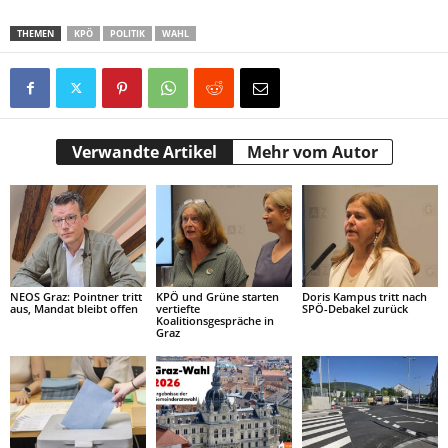
THEMEN
KPÖ
POLITIK
WAHL
Verwandte Artikel
Mehr vom Autor
NEOS Graz: Pointner tritt
KPÖ und Grüne starten
Doris Kampus tritt nach
aus, Mandat bleibt offen
vertiefte
SPÖ-Debakel zurück
Koalitionsgespräche in
Graz