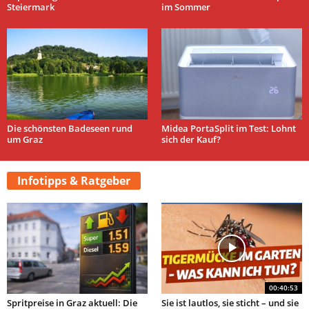
Steiermark
im Sommer
Die schönsten Badeseen rund
Midea PortaSplit im Test: Lohnt
um Graz
sich der Kauf?
Infotipps & Ratgeber
00:40:53
Spritpreise in Graz aktuell: Die
Sie ist lautlos, sie sticht – und sie