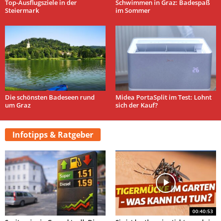
Top-Ausflugsziele in der
Schwimmen in Graz: Badespaß
Steiermark
im Sommer
Die schönsten Badeseen rund
Midea PortaSplit im Test: Lohnt
um Graz
sich der Kauf?
Infotipps & Ratgeber
00:40:53