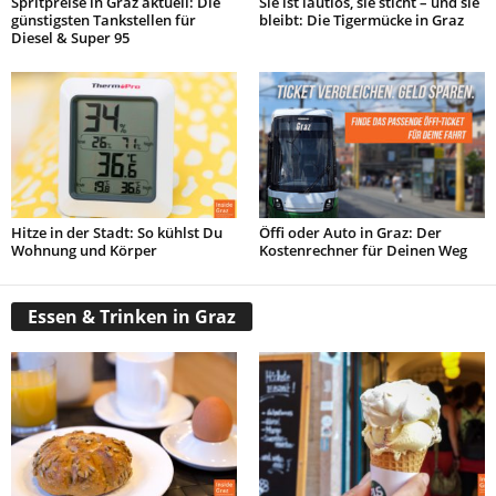
Spritpreise in Graz aktuell: Die
Sie ist lautlos, sie sticht – und sie
günstigsten Tankstellen für
bleibt: Die Tigermücke in Graz
Diesel & Super 95
Hitze in der Stadt: So kühlst Du
Öffi oder Auto in Graz: Der
Wohnung und Körper
Kostenrechner für Deinen Weg
Essen & Trinken in Graz