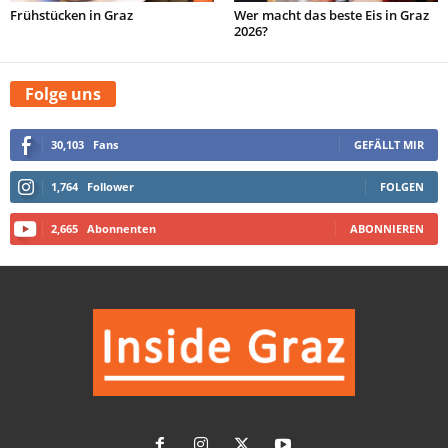
Frühstücken in Graz
Wer macht das beste Eis in Graz
2026?
Folge uns
30,103
Fans
GEFÄLLT MIR
1,764
Follower
FOLGEN
2,665
Abonnenten
ABONNIEREN