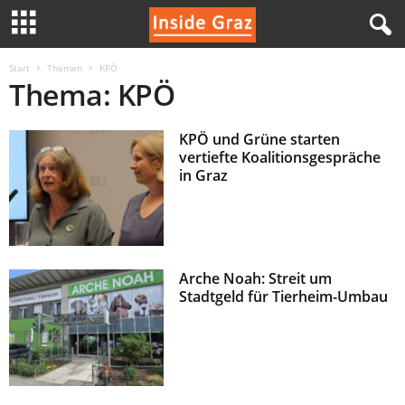
I
Start
Themen
KPÖ
Thema: KPÖ
n
KPÖ und Grüne starten
s
vertiefte Koalitionsgespräche
in Graz
i
d
e
Arche Noah: Streit um
Stadtgeld für Tierheim-Umbau
G
r
a