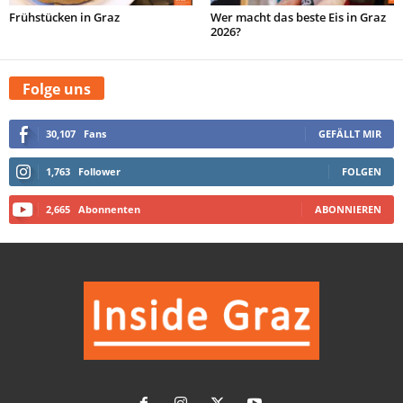
Frühstücken in Graz
Wer macht das beste Eis in Graz
2026?
Folge uns
30,107
Fans
GEFÄLLT MIR
1,763
Follower
FOLGEN
2,665
Abonnenten
ABONNIEREN