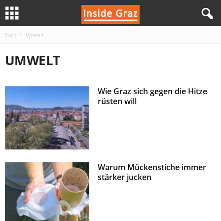
Start
Umwelt
I
UMWELT
n
s
Wie Graz sich gegen die Hitze
rüsten will
i
d
e
Warum Mückenstiche immer
G
stärker jucken
r
a