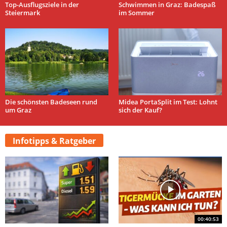
Top-Ausflugsziele in der
Schwimmen in Graz: Badespaß
Steiermark
im Sommer
Die schönsten Badeseen rund
Midea PortaSplit im Test: Lohnt
um Graz
sich der Kauf?
Infotipps & Ratgeber
00:40:53