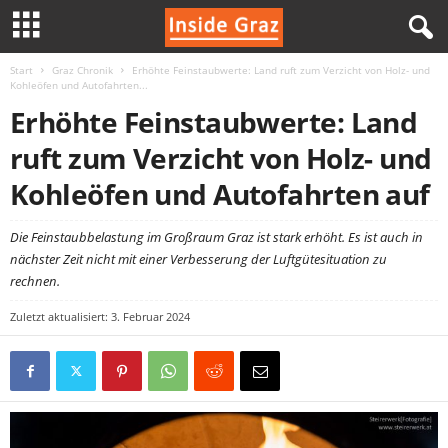
Start
Graz Chronik
Erhöhte Feinstaubwerte: Land ruft zum Verzicht von Holz- und
I
Kohleöfen und Autofahrten...
Erhöhte Feinstaubwerte: Land
n
ruft zum Verzicht von Holz- und
s
Kohleöfen und Autofahrten auf
i
Die Feinstaubbelastung im Großraum Graz ist stark erhöht. Es ist auch in
d
nächster Zeit nicht mit einer Verbesserung der Luftgütesituation zu
rechnen.
e
Zuletzt aktualisiert: 3. Februar 2024
G
r
a