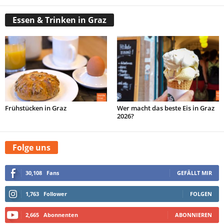
Essen & Trinken in Graz
Frühstücken in Graz
Wer macht das beste Eis in Graz
2026?
Folge uns
30,108
Fans
GEFÄLLT MIR
1,763
Follower
FOLGEN
2,665
Abonnenten
ABONNIEREN