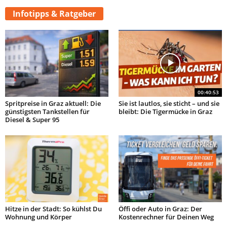
Infotipps & Ratgeber
00:40:53
Spritpreise in Graz aktuell: Die
Sie ist lautlos, sie sticht – und sie
günstigsten Tankstellen für
bleibt: Die Tigermücke in Graz
Diesel & Super 95
Hitze in der Stadt: So kühlst Du
Öffi oder Auto in Graz: Der
Wohnung und Körper
Kostenrechner für Deinen Weg