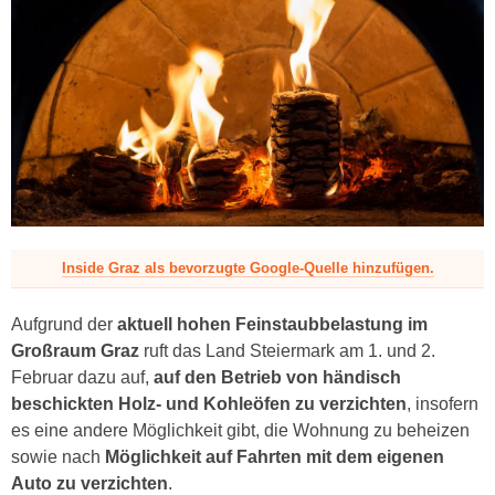
z
Inside Graz als bevorzugte Google-Quelle hinzufügen.
Aufgrund der
aktuell hohen Feinstaubbelastung im
Großraum Graz
ruft das
Land Steiermark
am 1. und 2.
Februar dazu auf,
auf den Betrieb von händisch
beschickten Holz- und Kohleöfen zu verzichten
, insofern
es eine andere Möglichkeit gibt, die Wohnung zu beheizen
sowie nach
Möglichkeit auf Fahrten mit dem eigenen
Auto zu verzichten
.