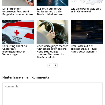
Mit Störsender
222 km/h auf der A9:
Wie viele Parkplätze gibt
unterwegs: Frau stahl
Wollte testen, ob ein
es in Österreich?
Bargeld aus sieben Autos
Skoda mithalten kann
Carsurfing endet für
Jeder vierte junge Mensch
Drei Raser auf der
Grazer mit
fuhr schon alkoholisiert:
Triester Straße – zwei
lebensgefährlichen
Neue Studie zeigt
Autos beschlagnahmt
Verletzungen
riskantes Verhalten im
Straßenverkehr
Hinterlasse einen Kommentar