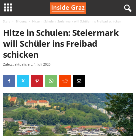
Start
Bildung
Hitze in Schulen: Steiermark will Schüler ins Freibad schicken
I
Hitze in Schulen: Steiermark
n
will Schüler ins Freibad
s
schicken
i
Zuletzt aktualisiert: 4. Juli 2026
d
e
G
r
a