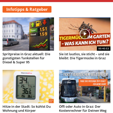
Infotipps & Ratgeber
00:40:53
Spritpreise in Graz aktuell: Die
Sie ist lautlos, sie sticht – und sie
günstigsten Tankstellen für
bleibt: Die Tigermücke in Graz
Diesel & Super 95
Hitze in der Stadt: So kühlst Du
Öffi oder Auto in Graz: Der
Wohnung und Körper
Kostenrechner für Deinen Weg