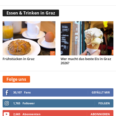
Essen & Trinken in Graz
Frühstücken in Graz
Wer macht das beste Eis in Graz
2026?
Folge uns
30,107
Fans
GEFÄLLT MIR
1,765
Follower
FOLGEN
2,665
Abonnenten
ABONNIEREN