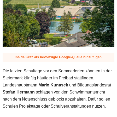
z
Inside Graz als bevorzugte Google-Quelle hinzufügen.
Die letzten Schultage vor den Sommerferien könnten in der
Steiermark künftig häufiger im Freibad stattfinden.
Landeshauptmann
Mario Kunasek
und Bildungslandesrat
Stefan Hermann
schlagen vor, den Schwimmunterricht
nach dem Notenschluss geblockt abzuhalten. Dafür sollen
Schulen Projekttage oder Schulveranstaltungen nutzen.