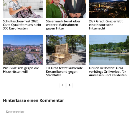
Schultaschen-Test 2026:
Steiermark berät über
24,7 Grad: Graz erlebt
Gute Qualität muss nicht
weitere Maßnahmen
eine historische
300 Euro kosten
gegen Hitze
Hitzenacht
Wie Graz sich gegen die
TU Graz testet kühlende
Grillen verboten: Graz
Hitze rüsten will
Keramikwand gegen
verhängt Grillverbot für
Stadthitze
Auwiesen und Kalkleiten
Hinterlasse einen Kommentar