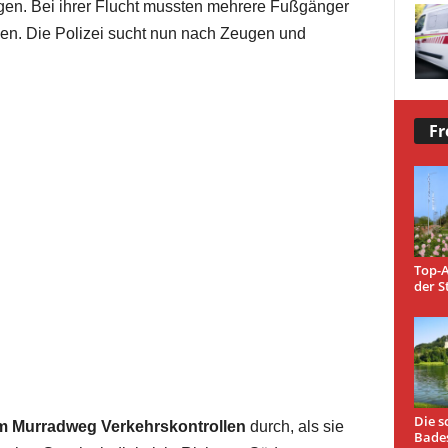
ogen. Bei ihrer Flucht mussten mehrere Fußgänger
den. Die Polizei sucht nun nach Zeugen und
Fr
Top-A
der S
Die s
am Murradweg Verkehrskontrollen
durch, als sie
Bade