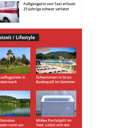
Fußgängerin von Taxi erfasst:
27-Jährige schwer verletzt
eizeit / Lifestyle
usflugsziele in
Schwimmen in Graz:
teiermark
Badespaß im Sommer
chönsten
Midea PortaSplit im
seen rund um
Test: Lohnt sich der