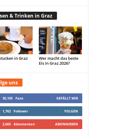
sen & Trinken in Graz
tücken in Graz
Wer macht das beste
Eis in Graz 2026?
lge uns
30,105
Fans
GEFÄLLT MIR
1,762
Follower
FOLGEN
2,665
Abonnenten
ABONNIEREN