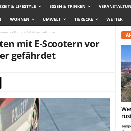
IZEIT & LIFESTYLE
ESSEN & TRINKEN
VERANSTALTU
N
WOHNEN
UMWELT
TIERECKE
WETTER
ootern vor Polizei – Fußgänger gefährdet
Ak
ten mit E-Scootern vor
ger gefährdet
Wie
rüs
Tempe