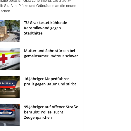
fälle belasten Graz zunehmend. Die Stadt will
lb Straßen, Plätze und Grünräume an die neuen
ischen...
TU Graz testet kühlende
Keramikwand gegen
Stadthitze
Mutter und Sohn stürzen bei
gemeinsamer Radtour schwer
16-jähriger Mopedfahrer
prallt gegen Baum und stirbt
95-Jähriger auf offener Straße
beraubt: Polizei sucht
Zeugenpärchen