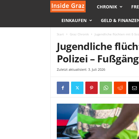
CHRONIK
FRE
I
EINKAUFEN
GELD & FINANZE
n
s
Start
Graz Chronik
Jugendliche flüchten mit E-Sc
Jugendliche flüch
i
Polizei – Fußgän
d
Zuletzt aktualisiert: 3. Juli 2026
e
G
r
a
z