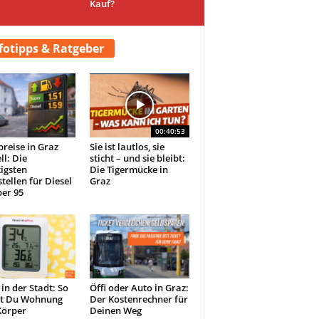
Kauf?
fotipps & Ratgeber
00:40:53
preise in Graz
Sie ist lautlos, sie
ll: Die
sticht – und sie bleibt:
igsten
Die Tigermücke in
tellen für Diesel
Graz
er 95
 in der Stadt: So
Öffi oder Auto in Graz:
st Du Wohnung
Der Kostenrechner für
Körper
Deinen Weg