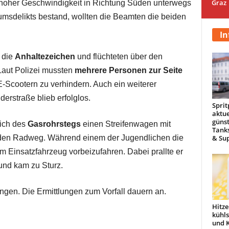
Graz
 hoher Geschwindigkeit in Richtung Süden unterwegs
umsdelikts bestand, wollten die Beamten die beiden
In
 die
Anhaltezeichen
und flüchteten über den
Laut Polizei mussten
mehrere Personen zur Seite
 E-Scootern zu verhindern. Auch ein weiterer
erstraße blieb erfolglos.
Sprit
aktue
günst
eich des
Gasrohrstegs
einen Streifenwagen mit
Tanks
& Sup
r den Radweg. Während einem der Jugendlichen die
m Einsatzfahrzeug vorbeizufahren. Dabei prallte er
und kam zu Sturz.
zungen. Die Ermittlungen zum Vorfall dauern an.
Hitze
kühl
und 