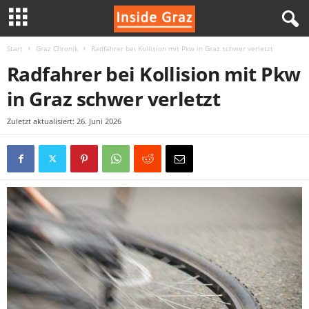
Start
Graz Chronik
Radfahrer bei Kollision mit Pkw in Graz schwer verletzt
I
Radfahrer bei Kollision mit Pkw
n
in Graz schwer verletzt
s
Zuletzt aktualisiert: 26. Juni 2026
i
d
e
G
r
a