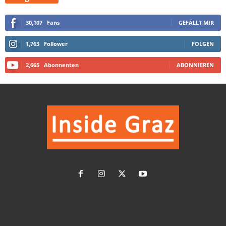
30,107
Fans
GEFÄLLT MIR
1,763
Follower
FOLGEN
2,665
Abonnenten
ABONNIEREN