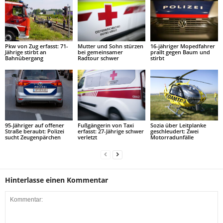
Pkw von Zug erfasst: 71-
Mutter und Sohn stürzen
16-jähriger Mopedfahrer
Jährige stirbt an
bei gemeinsamer
prallt gegen Baum und
Bahnübergang
Radtour schwer
stirbt
95-Jähriger auf offener
Fußgängerin von Taxi
Sozia über Leitplanke
Straße beraubt: Polizei
erfasst: 27-Jährige schwer
geschleudert: Zwei
sucht Zeugenpärchen
verletzt
Motorradunfälle
Hinterlasse einen Kommentar