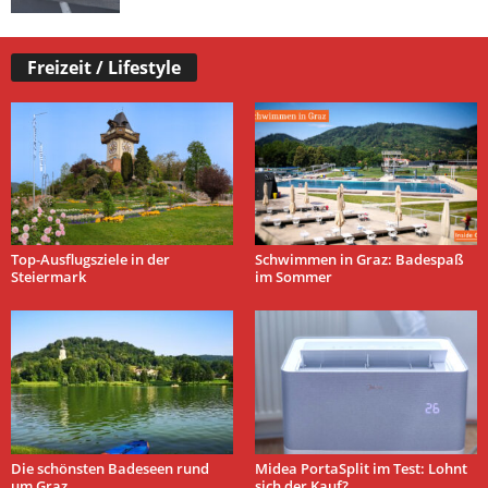
Freizeit / Lifestyle
Top-Ausflugsziele in der
Schwimmen in Graz: Badespaß
Steiermark
im Sommer
Die schönsten Badeseen rund
Midea PortaSplit im Test: Lohnt
um Graz
sich der Kauf?