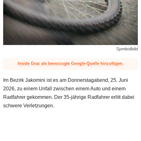
z
Symbolbild
Inside Graz als bevorzugte Google-Quelle hinzufügen.
Im Bezirk Jakomini ist es am Donnerstagabend, 25. Juni
2026, zu einem Unfall zwischen einem Auto und einem
Radfahrer gekommen. Der 35-jährige Radfahrer erlitt dabei
schwere Verletzungen.