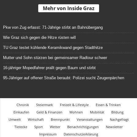
Mehr von Inside Graz
Pkw von Zug erfasst: 71-Jährige stirbt an Bahnübergang
Wie Graz sich gegen die Hitze rüsten will
TU Graz testet kühlende Keramikwand gegen Stadthitze
Mutter und Sohn stürzen bei gemeinsamer Radtour schwer
16-jähriger Mopedfahrer prallt gegen Baum und stirbt
95-Jähriger auf offener Straße beraubt: Polizei sucht Zeugenpärchen
Chronik
Steiermark
Freizeit & Lifestyle
Essen & Trinken
Einkaufen
Geld & Finanzen
Wohnen
Mobilität
Bildung
Umwelt
Wirtschaft
Brennpunkt
Veranstaltungen
Nachgefragt
Tierecke
Sport
Wetter
Benachrichtigungen
Newsletter
Impressum
Datenschutzerklärung