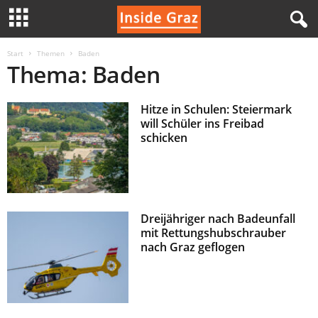
I
Start
Themen
Baden
Thema: Baden
n
Hitze in Schulen: Steiermark
s
will Schüler ins Freibad
schicken
i
d
e
Dreijähriger nach Badeunfall
mit Rettungshubschrauber
G
nach Graz geflogen
r
a