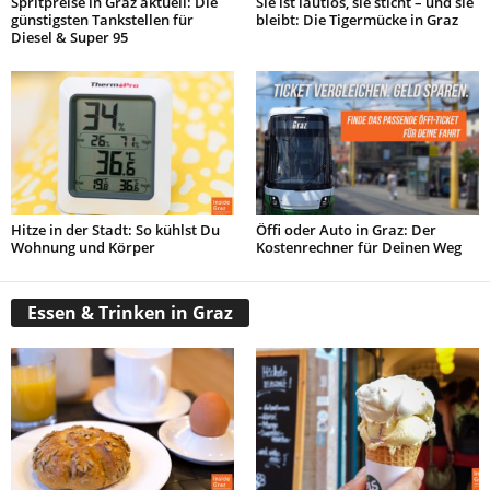
Spritpreise in Graz aktuell: Die
Sie ist lautlos, sie sticht – und sie
günstigsten Tankstellen für
bleibt: Die Tigermücke in Graz
Diesel & Super 95
Hitze in der Stadt: So kühlst Du
Öffi oder Auto in Graz: Der
Wohnung und Körper
Kostenrechner für Deinen Weg
Essen & Trinken in Graz