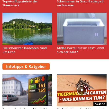
Top-Ausflugsziele in der
Schwimmen in Graz: Badespaß
Steiermark
im Sommer
Die schönsten Badeseen rund
Midea PortaSplit im Test: Lohnt
um Graz
sich der Kauf?
Infotipps & Ratgeber
00:40:53