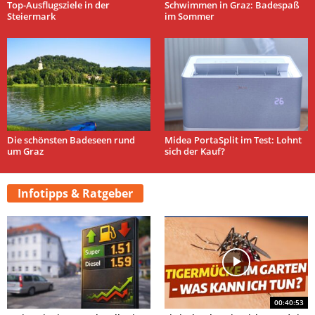
Top-Ausflugsziele in der
Schwimmen in Graz: Badespaß
Steiermark
im Sommer
Die schönsten Badeseen rund
Midea PortaSplit im Test: Lohnt
um Graz
sich der Kauf?
Infotipps & Ratgeber
00:40:53