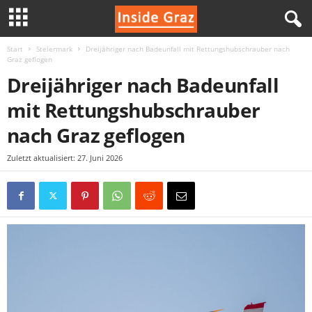
Start
Steiermark
Dreijähriger nach Badeunfall mit Rettungshubschrauber nach
I
Graz geflogen
Dreijähriger nach Badeunfall
n
mit Rettungshubschrauber
s
nach Graz geflogen
i
Zuletzt aktualisiert: 27. Juni 2026
d
e
G
r
a