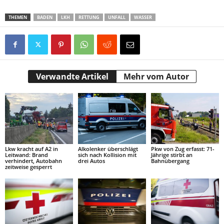
THEMEN
BADEN
LKH
RETTUNG
UNFALL
WASSER
Verwandte Artikel
Mehr vom Autor
Lkw kracht auf A2 in
Alkolenker überschlägt
Pkw von Zug erfasst: 71-
Leitwand: Brand
sich nach Kollision mit
Jährige stirbt an
verhindert, Autobahn
drei Autos
Bahnübergang
zeitweise gesperrt