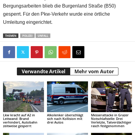
Bergungsarbeiten blieb die Burgenland Straße (B50)
gesperrt. Für den Pkw-Verkehr wurde eine örtliche
Umleitung eingerichtet.
THEMEN
POLIZEI
UNFALL
Verwandte Artikel
Mehr vom Autor
Lkw kracht auf A2 in
Alkolenker überschlägt
Messerattacke in Grazer
Leitwand: Brand
sich nach Kollision mit
Notschlafstelle: Drei
verhindert, Autobahn
drei Autos
Verletzte, Tatverdächtiger
zeitweise gesperrt
rasch festgenommen