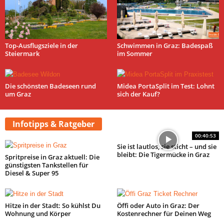
Top-Ausflugsziele in der
Schwimmen in Graz: Badespaß
Steiermark
im Sommer
Die schönsten Badeseen rund
Midea PortaSplit im Test: Lohnt
um Graz
sich der Kauf?
Infotipps & Ratgeber
00:40:53
Sie ist lautlos, sie sticht – und sie
bleibt: Die Tigermücke in Graz
Spritpreise in Graz aktuell: Die
günstigsten Tankstellen für
Diesel & Super 95
Hitze in der Stadt: So kühlst Du
Öffi oder Auto in Graz: Der
Wohnung und Körper
Kostenrechner für Deinen Weg