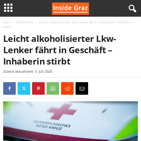
Start
Steiermark
Leicht alkoholisierter Lkw-Lenker fährt in Geschäft – Inhaberin
I
stirbt
Leicht alkoholisierter Lkw-
n
Lenker fährt in Geschäft –
s
Inhaberin stirbt
i
Zuletzt aktualisiert: 3. Juli 2026
d
e
G
r
a