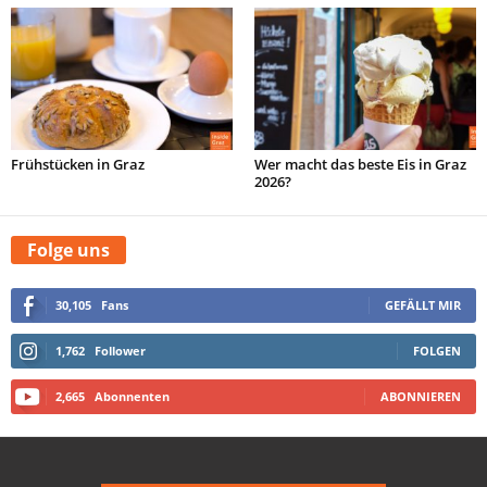
Frühstücken in Graz
Wer macht das beste Eis in Graz
2026?
Folge uns
30,105
Fans
GEFÄLLT MIR
1,762
Follower
FOLGEN
2,665
Abonnenten
ABONNIEREN