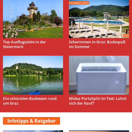
Top-Ausflugsziele in der
Schwimmen in Graz: Badespaß
Steiermark
im Sommer
Die schönsten Badeseen rund
Midea PortaSplit im Test: Lohnt
um Graz
sich der Kauf?
Infotipps & Ratgeber