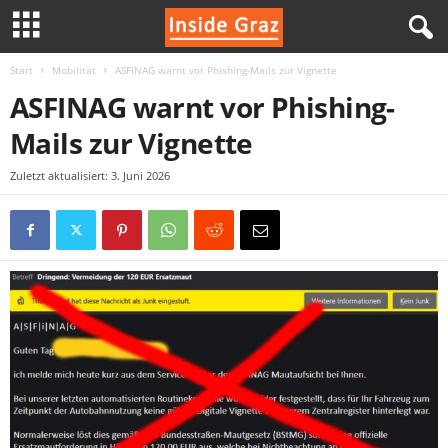
Start
Mobilität
ASFINAG warnt vor Phishing-Mails zur Vignette
I
ASFINAG warnt vor Phishing-
n
Mails zur Vignette
s
Zuletzt aktualisiert: 3. Juni 2026
i
d
e
G
r
a