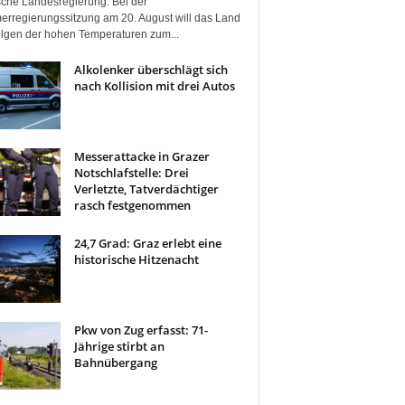
ische Landesregierung. Bei der
rregierungssitzung am 20. August will das Land
olgen der hohen Temperaturen zum...
Alkolenker überschlägt sich
nach Kollision mit drei Autos
Messerattacke in Grazer
Notschlafstelle: Drei
Verletzte, Tatverdächtiger
rasch festgenommen
24,7 Grad: Graz erlebt eine
historische Hitzenacht
Pkw von Zug erfasst: 71-
Jährige stirbt an
Bahnübergang