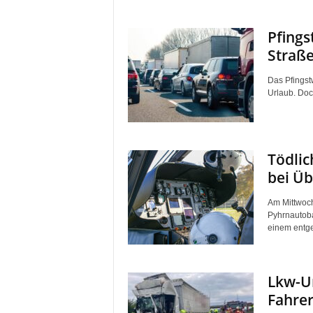
Pfings
Straße
Das Pfingst
Urlaub. Doch
Tödlic
bei Üb
Am Mittwoch
Pyhrnautobah
einem entg
Lkw-Un
Fahrer