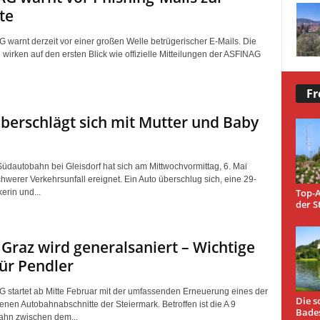
te
 warnt derzeit vor einer großen Welle betrügerischer E-Mails. Die
wirken auf den ersten Blick wie offizielle Mitteilungen der ASFINAG
Fr
berschlägt sich mit Mutter und Baby
Südautobahn bei Gleisdorf hat sich am Mittwochvormittag, 6. Mai
hwerer Verkehrsunfall ereignet. Ein Auto überschlug sich, eine 29-
Top-A
erin und...
der S
 Graz wird generalsaniert – Wichtige
für Pendler
 startet ab Mitte Februar mit der umfassenden Erneuerung eines der
Die s
enen Autobahnabschnitte der Steiermark. Betroffen ist die A 9
Bade
ahn zwischen dem...