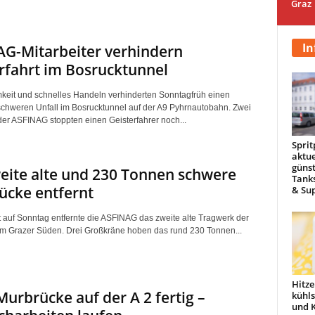
Graz
In
G-Mitarbeiter verhindern
rfahrt im Bosrucktunnel
eit und schnelles Handeln verhinderten Sonntagfrüh einen
chweren Unfall im Bosrucktunnel auf der A9 Pyhrnautobahn. Zwei
 der ASFINAG stoppten einen Geisterfahrer noch...
Sprit
aktue
günst
eite alte und 230 Tonnen schwere
Tanks
ücke entfernt
& Sup
t auf Sonntag entfernte die ASFINAG das zweite alte Tragwerk der
m Grazer Süden. Drei Großkräne hoben das rund 230 Tonnen...
Hitze
urbrücke auf der A 2 fertig –
kühl
und 