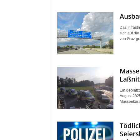
Ausbau
Das Infrast
sich auf di
von Graz gee
Masse
Laßnit
Ein geplatz
August 2025
Massenkara
Tödlic
Seiers