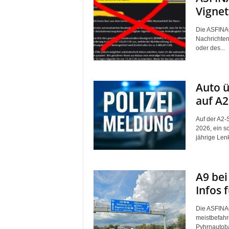
Vignet
Die ASFINAG
Nachrichten 
oder des...
Auto ü
auf A2
Auf der A2-
2026, ein sc
jährige Lenk
A9 bei
Infos 
Die ASFINAG
meistbefahr
Pyhrnautob