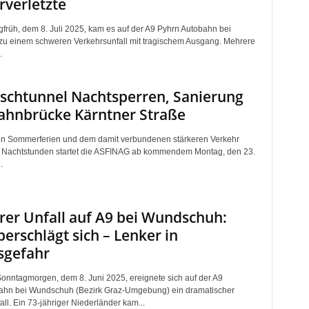
verletzte
früh, dem 8. Juli 2025, kam es auf der A9 Pyhrn Autobahn bei
zu einem schweren Verkehrsunfall mit tragischem Ausgang. Mehrere
.
schtunnel Nachtsperren, Sanierung
ahnbrücke Kärntner Straße
en Sommerferien und dem damit verbundenen stärkeren Verkehr
n Nachtstunden startet die ASFINAG ab kommendem Montag, den 23.
.
er Unfall auf A9 bei Wundschuh:
erschlägt sich – Lenker in
sgefahr
onntagmorgen, dem 8. Juni 2025, ereignete sich auf der A9
ahn bei Wundschuh (Bezirk Graz-Umgebung) ein dramatischer
ll. Ein 73-jähriger Niederländer kam...