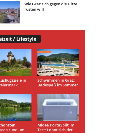
Wie Graz sich gegen die Hitze
rüsten will
eizeit / Lifestyle
usflugsziele in
Schwimmen in Graz:
teiermark
Badespaß im Sommer
chönsten
Midea PortaSplit im
seen rund um
Test: Lohnt sich der