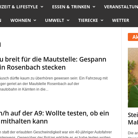
IZEIT & LIFESTYLE
ESSEN & TRINKEN
VERANSTALTU
N
WOHNEN
UMWELT
TIERECKE
WETTER
Ak
n
u breit für die Mautstelle: Gespann
 in Rosenbach stecken
usch dürfte kaum zu überhören gewesen sein: Ein Fahrzeug mit
er geriet an der Mautstelle Rosenbach auf der
utobahn in Kärnten in die...
/h auf der A9: Wollte testen, ob ein
Ste
 mithalten kann
Maß
 statt der erlaubten Geschwindigkeit war ein 40-jähriger Autofahrer
Die a
nterwegs. Gegenüber der Polizei erklärte er, er habe testen wollen,...