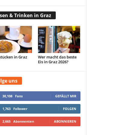
sen & Trinken in Graz
tücken in Graz
Wer macht das beste
Eis in Graz 2026?
lge uns
30,108
Fans
GEFÄLLT MIR
1,763
Follower
FOLGEN
2,665
Abonnenten
ABONNIEREN