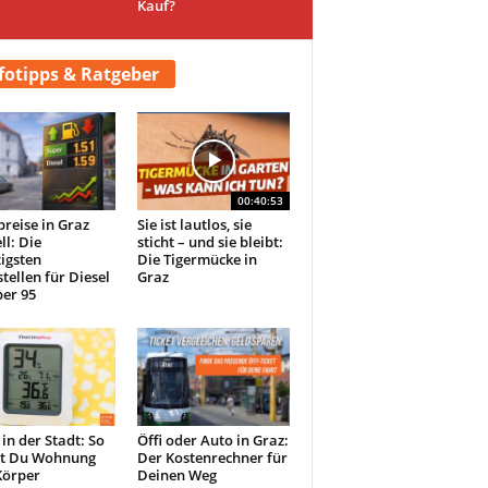
Kauf?
fotipps & Ratgeber
00:40:53
preise in Graz
Sie ist lautlos, sie
ll: Die
sticht – und sie bleibt:
igsten
Die Tigermücke in
tellen für Diesel
Graz
er 95
 in der Stadt: So
Öffi oder Auto in Graz:
st Du Wohnung
Der Kostenrechner für
Körper
Deinen Weg