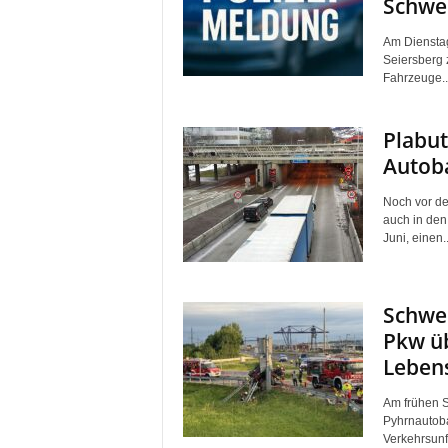
Schwer
Am Dienstag
Seiersberg 
Fahrzeuge..
Plabut
Autob
Noch vor d
auch in de
Juni, einen..
Schwer
Pkw üb
Leben
Am frühen S
Pyhrnautob
Verkehrsunfa