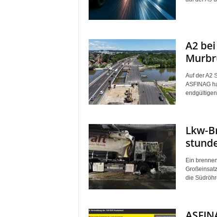
A2 bei
Murbr
Auf der A2 
ASFINAG hat
endgültigen 
Lkw-Br
stund
Ein brennen
Großeinsatz
die Südröhr
ASFINA