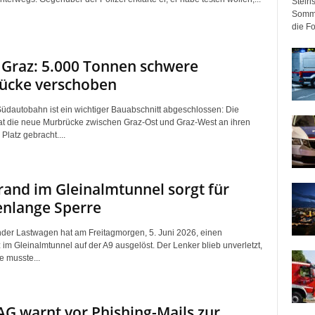
Steir
Somme
die F
 Graz: 5.000 Tonnen schwere
ücke verschoben
Südautobahn ist ein wichtiger Bauabschnitt abgeschlossen: Die
 die neue Murbrücke zwischen Graz-Ost und Graz-West an ihren
Platz gebracht....
and im Gleinalmtunnel sorgt für
enlange Sperre
der Lastwagen hat am Freitagmorgen, 5. Juni 2026, einen
 im Gleinalmtunnel auf der A9 ausgelöst. Der Lenker blieb unverletzt,
e musste...
G warnt vor Phishing-Mails zur