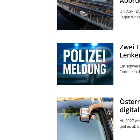
Abbruc
Die ASFINAG
Tagen für d
Zwei T
Lenker
Ein schwere
forderte in 
Österr
digita
Ab 2027 wir
gibt es ab d