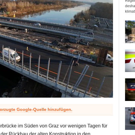
Regen
desha
klimat
vorzugte Google-Quelle hinzufügen.
rbrücke im Süden von Graz vor wenigen Tagen für
 der Rückbau der alten Konstruktion in den