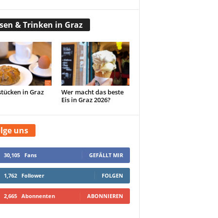
sen & Trinken in Graz
tücken in Graz
Wer macht das beste
Eis in Graz 2026?
lge uns
30,105
Fans
GEFÄLLT MIR
1,762
Follower
FOLGEN
2,665
Abonnenten
ABONNIEREN