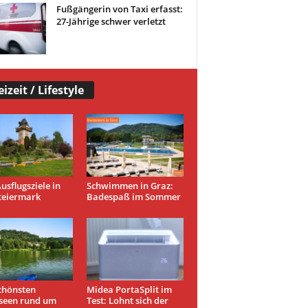
Fußgängerin von Taxi erfasst:
27-Jährige schwer verletzt
eizeit / Lifestyle
usflugsziele in
Schwimmen in Graz:
teiermark
Badespaß im Sommer
chönsten
Midea PortaSplit im
seen rund um
Test: Lohnt sich der