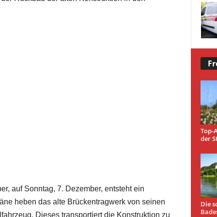
Fr
Top-A
der S
r, auf Sonntag, 7. Dezember, entsteht ein
äne heben das alte Brückentragwerk von seinen
Die s
Bade
lfahrzeug. Dieses transportiert die Konstruktion zu