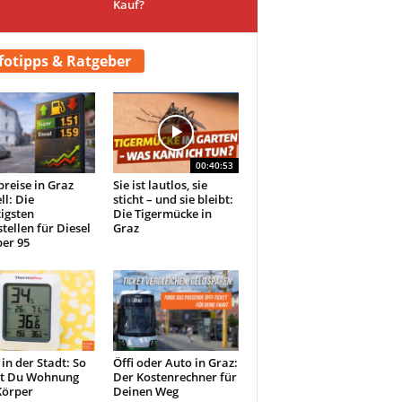
Kauf?
fotipps & Ratgeber
00:40:53
preise in Graz
Sie ist lautlos, sie
ll: Die
sticht – und sie bleibt:
igsten
Die Tigermücke in
tellen für Diesel
Graz
er 95
 in der Stadt: So
Öffi oder Auto in Graz:
st Du Wohnung
Der Kostenrechner für
Körper
Deinen Weg