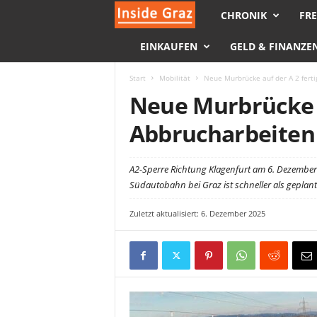
CHRONIK
FRE
I
EINKAUFEN
GELD & FINANZE
n
s
Start
Mobilität
Neue Murbrücke auf der A 2 ferti
Neue Murbrücke au
i
Abbrucharbeiten
d
A2-Sperre Richtung Klagenfurt am 6. Dezember
e
Südautobahn bei Graz ist schneller als geplant 
G
Zuletzt aktualisiert: 6. Dezember 2025
r
a
z