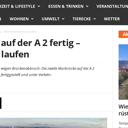
IZEIT & LIFESTYLE
ESSEN & TRINKEN
VERANSTALTU
N
WOHNEN
UMWELT
TIERECKE
WETTER
g – Abbrucharbeiten laufen
Ak
f der A 2 fertig –
 laufen
 wegen Brückenabbruch. Die zweite Murbrücke auf der A 2
fertiggestellt und unter Verkehr.
Wie
rüs
Tempe