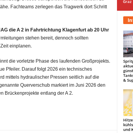
Graz
 Nähe. Fachteams zerlegen das Tragwerk dort Schritt
In
NAG die A 2 in Fahrtrichtung Klagenfurt ab 20 Uhr
mleitungen stehen bereit, dennoch sollten
Zeit einplanen.
Sprit
nnt die vorletzte Phase des laufenden Großprojekts.
aktue
e Pfeiler. Darauf folgt 2026 ein technisches
günst
Tanks
rd mittels hydraulischer Pressen seitlich auf die
& Sup
genannte Querverschub markiert im Juni 2026 den
n Brückenprojekte entlang der A 2.
Hitze
kühl
und 