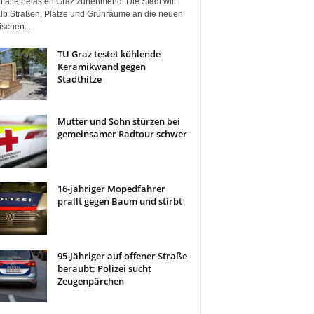
fälle belasten Graz zunehmend. Die Stadt will
lb Straßen, Plätze und Grünräume an die neuen
ischen...
TU Graz testet kühlende
Keramikwand gegen
Stadthitze
Mutter und Sohn stürzen bei
gemeinsamer Radtour schwer
16-jähriger Mopedfahrer
prallt gegen Baum und stirbt
95-Jähriger auf offener Straße
beraubt: Polizei sucht
Zeugenpärchen