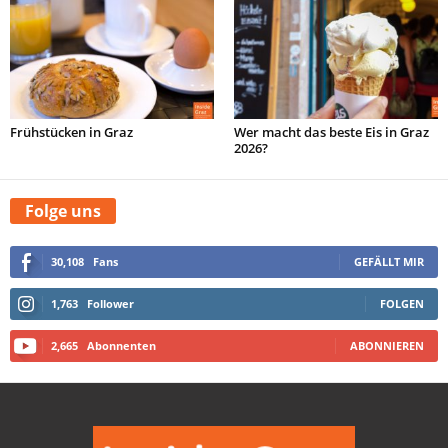
Frühstücken in Graz
Wer macht das beste Eis in Graz
2026?
Folge uns
30,108
Fans
GEFÄLLT MIR
1,763
Follower
FOLGEN
2,665
Abonnenten
ABONNIEREN