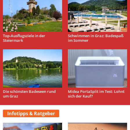
Top-Ausflugsziele in der
Schwimmen in Graz: Badespaß
Steiermark
im Sommer
Die schönsten Badeseen rund
Midea PortaSplit im Test: Lohnt
um Graz
sich der Kauf?
Infotipps & Ratgeber