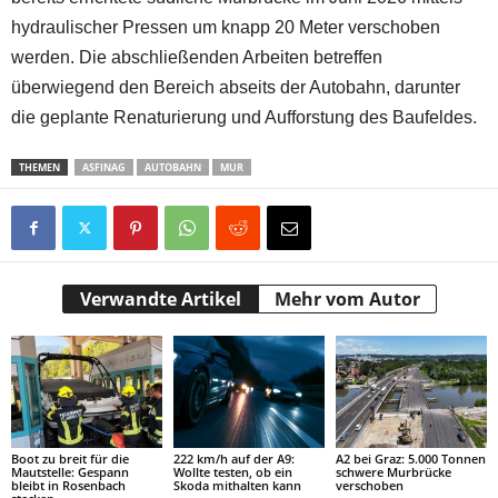
hydraulischer Pressen um knapp 20 Meter verschoben
werden. Die abschließenden Arbeiten betreffen
überwiegend den Bereich abseits der Autobahn, darunter
die geplante Renaturierung und Aufforstung des Baufeldes.
THEMEN
ASFINAG
AUTOBAHN
MUR
Verwandte Artikel
Mehr vom Autor
Boot zu breit für die
222 km/h auf der A9:
A2 bei Graz: 5.000 Tonnen
Mautstelle: Gespann
Wollte testen, ob ein
schwere Murbrücke
bleibt in Rosenbach
Skoda mithalten kann
verschoben