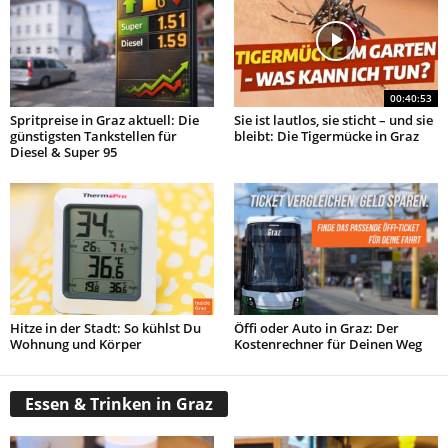
00:40:53
Spritpreise in Graz aktuell: Die
Sie ist lautlos, sie sticht – und sie
günstigsten Tankstellen für
bleibt: Die Tigermücke in Graz
Diesel & Super 95
Hitze in der Stadt: So kühlst Du
Öffi oder Auto in Graz: Der
Wohnung und Körper
Kostenrechner für Deinen Weg
Essen & Trinken in Graz