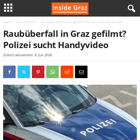
Start
Graz Chronik
Raubüberfall in Graz gefilmt? Polizei sucht Handyvideo
I
Raubüberfall in Graz gefilmt?
n
Polizei sucht Handyvideo
s
Zuletzt aktualisiert: 8. Juli 2026
i
d
e
G
r
a