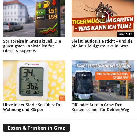
00:40:53
Spritpreise in Graz aktuell: Die
Sie ist lautlos, sie sticht – und sie
günstigsten Tankstellen für
bleibt: Die Tigermücke in Graz
Diesel & Super 95
Hitze in der Stadt: So kühlst Du
Öffi oder Auto in Graz: Der
Wohnung und Körper
Kostenrechner für Deinen Weg
Essen & Trinken in Graz