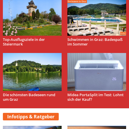
Top-Ausflugsziele in der
Schwimmen in Graz: Badespaß
Steiermark
im Sommer
Die schönsten Badeseen rund
Midea PortaSplit im Test: Lohnt
um Graz
sich der Kauf?
Infotipps & Ratgeber