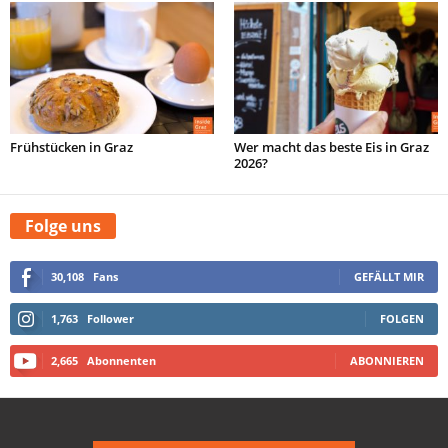
Frühstücken in Graz
Wer macht das beste Eis in Graz
2026?
Folge uns
30,108
Fans
GEFÄLLT MIR
1,763
Follower
FOLGEN
2,665
Abonnenten
ABONNIEREN