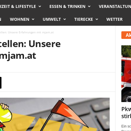
IZEIT & LIFESTYLE
ESSEN & TRINKEN
VERANSTALTU
N
WOHNEN
UMWELT
TIERECKE
WETTER
ellen: Unsere Erfahrungen mit mjam.at
Ak
tellen: Unsere
 mjam.at
Pkw
sti
Ein s