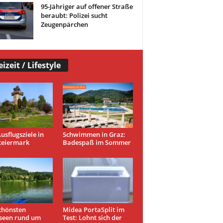
95-Jähriger auf offener Straße
beraubt: Polizei sucht
Zeugenpärchen
eizeit / Lifestyle
usflugsziele in
Schwimmen in Graz:
teiermark
Badespaß im Sommer
chönsten
Midea PortaSplit im
seen rund um
Test: Lohnt sich der