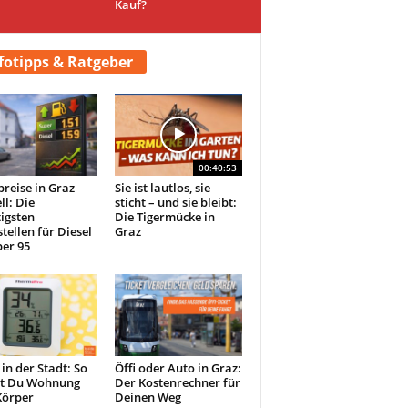
Kauf?
fotipps & Ratgeber
00:40:53
preise in Graz
Sie ist lautlos, sie
ll: Die
sticht – und sie bleibt:
igsten
Die Tigermücke in
tellen für Diesel
Graz
er 95
 in der Stadt: So
Öffi oder Auto in Graz:
st Du Wohnung
Der Kostenrechner für
Körper
Deinen Weg