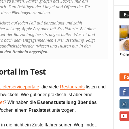
en zu führen. Fahrer greifen das Sackerl nur am
euch. Zum Betätigen der Klingel und Öffnen der Tür
ihren Ellenbogen zu nutzen.
Es
ichtet auf jeden Fall auf Barzahlung und zahlt
berweisung, Apple Pay oder mit Kreditkarte. Bei allen
eit der Barzahlung bereits abgeschaltet. Wascht und
ers nach dem Entgegennehmen eurer Bestellung. Folgt
esundheitsbehörden (Niesen und Husten nur in den
an den Henkeln angreifen.
Frühs
ortal im Test
Fo
ieferserviceportale
, die viele
Restaurants
listen und
wickeln. Wie gut oder praktisch ist aber eine
et
? Wir haben die
Essenszustellung über das
 Wochen einem
Praxistest
unterzogen.
in die nicht ein Zustellfahrer seinen Weg findet.