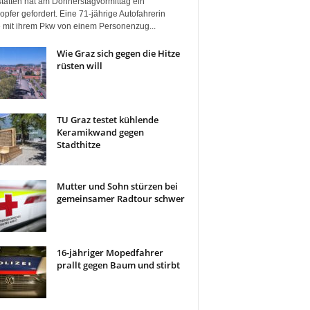
tätten hat am Donnerstagvormittag ein
pfer gefordert. Eine 71-jährige Autofahrerin
 mit ihrem Pkw von einem Personenzug...
Wie Graz sich gegen die Hitze
rüsten will
TU Graz testet kühlende
Keramikwand gegen
Stadthitze
Mutter und Sohn stürzen bei
gemeinsamer Radtour schwer
16-jähriger Mopedfahrer
prallt gegen Baum und stirbt