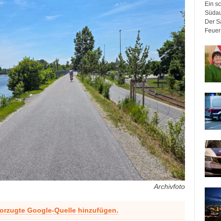
Ein sc
Südau
Der Sa
Feuer 
Archivfoto
vorzugte Google-Quelle hinzufügen.