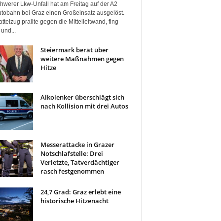
hwerer Lkw-Unfall hat am Freitag auf der A2
tobahn bei Graz einen Großeinsatz ausgelöst.
ttelzug prallte gegen die Mittelleitwand, fing
und...
Steiermark berät über
weitere Maßnahmen gegen
Hitze
Alkolenker überschlägt sich
nach Kollision mit drei Autos
Messerattacke in Grazer
Notschlafstelle: Drei
Verletzte, Tatverdächtiger
rasch festgenommen
24,7 Grad: Graz erlebt eine
historische Hitzenacht