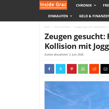
CHRONIK
FRE
I
EINKAUFEN
GELD & FINANZE
n
s
Start
Graz Chronik
Zeugen gesucht: Radfahrerin n
Zeugen gesucht: 
i
Kollision mit Jog
d
Zuletzt aktualisiert: 2. Juni 2026
e
G
r
a
z