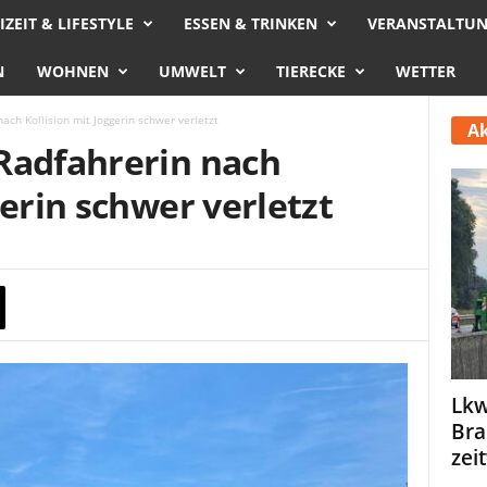
IZEIT & LIFESTYLE
ESSEN & TRINKEN
VERANSTALTU
N
WOHNEN
UMWELT
TIERECKE
WETTER
ach Kollision mit Joggerin schwer verletzt
Ak
Radfahrerin nach
gerin schwer verletzt
Lkw
Bra
zei