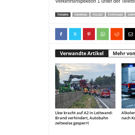
Verkehrsinspektion 1 unter der Tel
THEMEN
FAHRRAD
POLIZEI
PUNTIGAM
UNFA
Verwandte Artikel
Mehr vo
Lkw kracht auf A2 in Leitwand:
Alkolen
Brand verhindert, Autobahn
nach Ko
zeitweise gesperrt