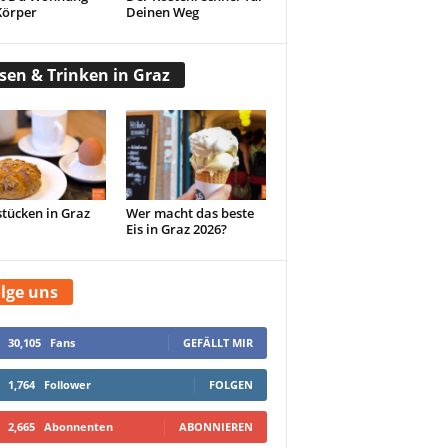
Körper
Deinen Weg
sen & Trinken in Graz
tücken in Graz
Wer macht das beste
Eis in Graz 2026?
lge uns
30,105
Fans
GEFÄLLT MIR
1,764
Follower
FOLGEN
2,665
Abonnenten
ABONNIEREN