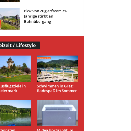
Pkw von Zug erfasst: 71-
Jährige stirbt an
Bahnübergang
eizeit / Lifestyle
usflugsziele in
Schwimmen in Graz:
teiermark
Badespaß im Sommer
chönsten
Midea PortaSplit im