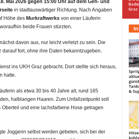
18. Mai 2026 gegen 15:00 Uhr auf dem Geh- und
Bade
Graz
rseite
in stadtauswärtiger Richtung. Nach Angaben
auf Höhe des
Murkraftwerks
von einer Läuferin
 woraufhin beide Frauen stürzten.
In
ächst davon aus, nur leicht verletzt zu sein. Die
z darauf fort, ohne ihre Daten bekanntzugeben.
nst ins UKH Graz gebracht. Dort stellte sich heraus,
Sprit
n hatte.
aktue
günst
Tanks
äuferin als etwa 30 bis 40 Jahre alt, rund 165
& Sup
nden, halblangen Haaren. Zum Unfallzeitpunkt soll
s Oberteil und eine lachsfarbene Hose getragen
gte Joggerin selbst werden gebeten, sich bei der
Hitze
kühl