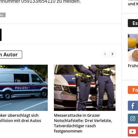
efonnummer 059133/654110 zu melden.
und 
LL
Es
m Autor
Frühs
Fo
ker überschlägt sich
Messerattacke in Grazer
llision mit drei Autos
Notschlafstelle: Drei Verletzte,
Tatverdächtiger rasch
festgenommen