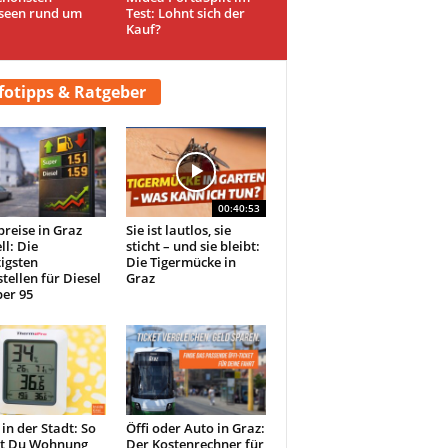
seen rund um
Test: Lohnt sich der
Kauf?
fotipps & Ratgeber
00:40:53
preise in Graz
Sie ist lautlos, sie
ll: Die
sticht – und sie bleibt:
igsten
Die Tigermücke in
tellen für Diesel
Graz
er 95
 in der Stadt: So
Öffi oder Auto in Graz:
st Du Wohnung
Der Kostenrechner für