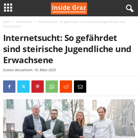
Start
Steiermark
Internetsucht: So gefährdet sind steirische Jugendliche und
I
Erwachsene
Internetsucht: So gefährdet
n
sind steirische Jugendliche und
s
Erwachsene
i
Zuletzt aktualisiert: 10. März 2023
d
e
G
r
a