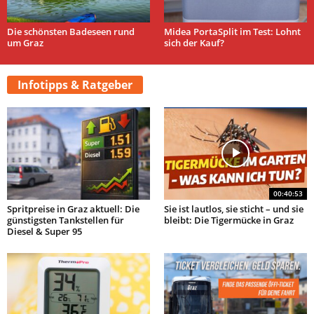
Die schönsten Badeseen rund
Midea PortaSplit im Test: Lohnt
um Graz
sich der Kauf?
Infotipps & Ratgeber
00:40:53
Spritpreise in Graz aktuell: Die
Sie ist lautlos, sie sticht – und sie
günstigsten Tankstellen für
bleibt: Die Tigermücke in Graz
Diesel & Super 95