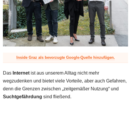
z
Inside Graz als bevorzugte Google-Quelle hinzufügen.
Das
Internet
ist aus unserem Alltag nicht mehr
wegzudenken und bietet viele Vorteile, aber auch Gefahren,
denn die Grenzen zwischen „zeitgemäßer Nutzung“ und
Suchtgefährdung
sind fließend.