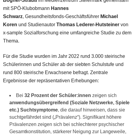
Bogner-Strauß
im Medienzentrum Steiermark gemeinsam
mit SPÖ-Klubobmann
Hannes
Schwarz
, Gesundheitsfonds-Geschäftsführer
Michael
Koren
und Studienautor
Thomas Lederer-Hutsteiner
von
x-sample Sozialforschung eine umfangreiche Studie zu dem
Thema.
Für die Studie wurden im Jahr 2022 rund 3.000 steirische
Schülerinnen und Schüler ab der siebten Schulstufe und
rund 800 steirische Erwachsene befragt. Zentrale
Ergebnisse der repräsentativen Erhebungen:
Bei
32 Prozent der Schüler:innen
zeigen sich
anwendungsübergreifend (Soziale Netzwerke, Spiele
etc.) Suchtsymptome
, die darauf hinweisen, dass sie
suchtgefährdet sind („Prävalenz“). Signifikant höhere
Prävalenzen zeigen sich bei schlechterer psychischer
Gesamtkonstitution, stärkerer Neigung zur Langeweile,