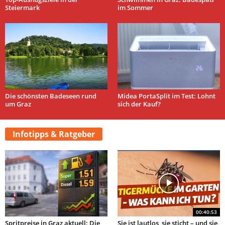
Steiermark
im Sommer
Die schönsten Badeseen rund
Midea PortaSplit im Test: Lohnt
um Graz
sich der Kauf?
Infotipps & Ratgeber
00:40:53
Spritpreise in Graz aktuell: Die
Sie ist lautlos, sie sticht – und sie