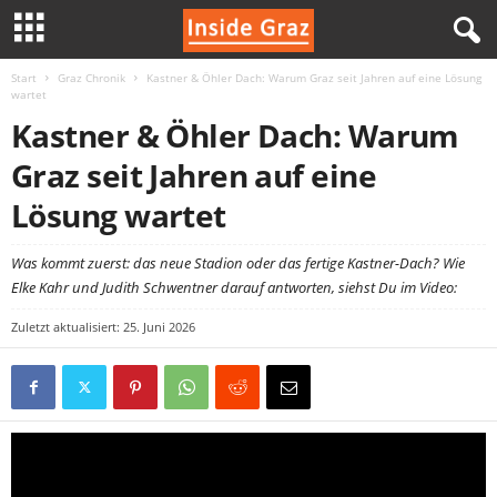
Start
Graz Chronik
Kastner & Öhler Dach: Warum Graz seit Jahren auf eine Lösung
I
wartet
Kastner & Öhler Dach: Warum
n
Graz seit Jahren auf eine
s
Lösung wartet
i
Was kommt zuerst: das neue Stadion oder das fertige Kastner-Dach? Wie
d
Elke Kahr und Judith Schwentner darauf antworten, siehst Du im Video:
Zuletzt aktualisiert: 25. Juni 2026
e
G
r
a