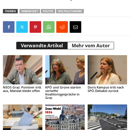
THEMEN
INNENSTADT
POLITIK
WELTKULTURERBE
Verwandte Artikel
Mehr vom Autor
NEOS Graz: Pointner tritt
KPÖ und Grüne starten
Doris Kampus tritt nach
aus, Mandat bleibt offen
vertiefte
SPÖ-Debakel zurück
Koalitionsgespräche in
Graz