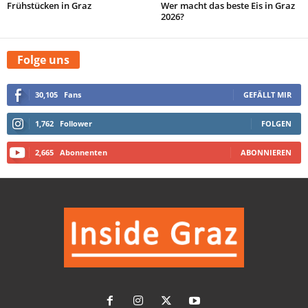
Frühstücken in Graz
Wer macht das beste Eis in Graz
2026?
Folge uns
30,105
Fans
GEFÄLLT MIR
1,762
Follower
FOLGEN
2,665
Abonnenten
ABONNIEREN