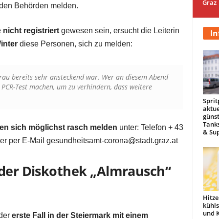
Graz
i den Behörden melden.
nicht registriert
gewesen sein, ersucht die Leiterin
In
inter
diese Personen, sich zu melden:
Frau bereits sehr ansteckend war. Wer an diesem Abend
en PCR-Test machen, um zu verhindern, dass weitere
Sprit
aktue
günst
Tanks
ollen sich möglichst rasch melden
unter: Telefon + 43
& Sup
der per E-Mail gesundheitsamt-corona@stadt.graz.at
 der Diskothek „Almrausch“
Hitze
kühl
und 
 der
erste Fall in der Steiermark mit einem