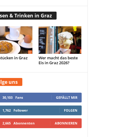
sen & Trinken in Graz
tücken in Graz
Wer macht das beste
Eis in Graz 2026?
lge uns
30,103
Fans
GEFÄLLT MIR
1,762
Follower
FOLGEN
2,665
Abonnenten
ABONNIEREN