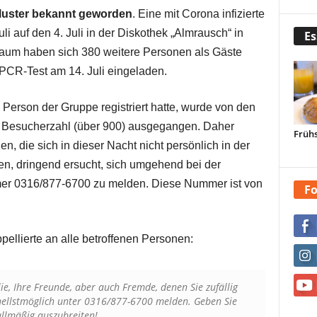
luster bekannt geworden
. Eine mit Corona infizierte
li auf den 4. Juli in der Diskothek „Almrausch“ in
Es
raum haben sich 380 weitere Personen als Gäste
 PCR-Test am 14. Juli eingeladen.
 Person der Gruppe registriert hatte, wurde von den
n Besucherzahl (über 900) ausgegangen. Daher
Frühs
, die sich in dieser Nacht nicht persönlich in der
ben, dringend ersucht, sich umgehend bei der
er 0316/877-6700 zu melden. Diese Nummer ist von
Fo
pellierte an alle betroffenen Personen:
lie, Ihre Freunde, aber auch Fremde, denen Sie zufällig
nellstmöglich unter 0316/877-6700 melden. Geben Sie
allmäßig auszubreiten!