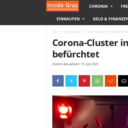
CHRONIK
FRE
I
EINKAUFEN
GELD & FINANZE
n
s
Start
Graz Chronik
Corona-Cluster in Grazer Disk
Corona-Cluster i
i
befürchtet
d
Zuletzt aktualisiert: 15. Juli 2021
e
G
r
a
z