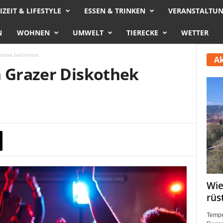
IZEIT & LIFESTYLE
ESSEN & TRINKEN
VERANSTALTU
N
WOHNEN
UMWELT
TIERECKE
WETTER
othek befürchtet
Ak
n Grazer Diskothek
Wie
rüs
Tempe