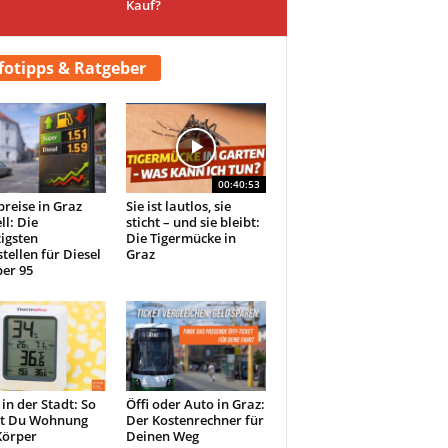
Kauf?
fotipps & Ratgeber
00:40:53
preise in Graz
Sie ist lautlos, sie
ll: Die
sticht – und sie bleibt:
igsten
Die Tigermücke in
tellen für Diesel
Graz
er 95
 in der Stadt: So
Öffi oder Auto in Graz:
st Du Wohnung
Der Kostenrechner für
Körper
Deinen Weg