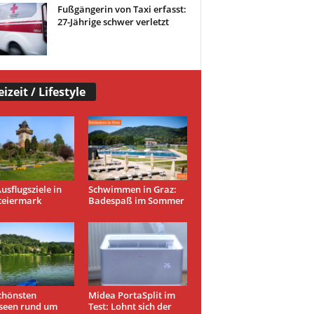
Fußgängerin von Taxi erfasst:
27-Jährige schwer verletzt
eizeit / Lifestyle
usflugsziele in
Schwimmen in Graz:
teiermark
Badespaß im Sommer
chönsten
Midea PortaSplit im
seen rund um
Test: Lohnt sich der