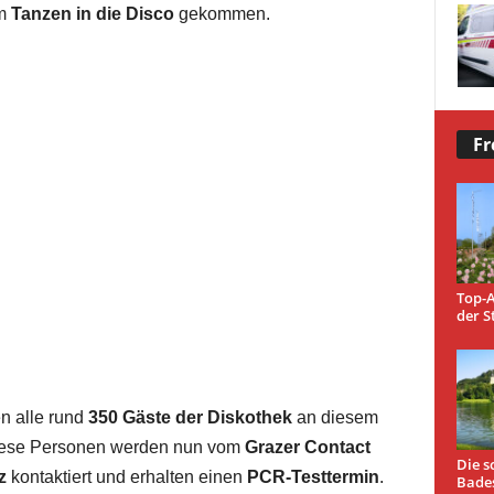
um
Tanzen in die Disco
gekommen.
Fr
Top-A
der S
n alle rund
350 Gäste der Diskothek
an diesem
Diese Personen werden nun vom
Grazer Contact
Die s
z
kontaktiert und erhalten einen
PCR-Testtermin
.
Bade