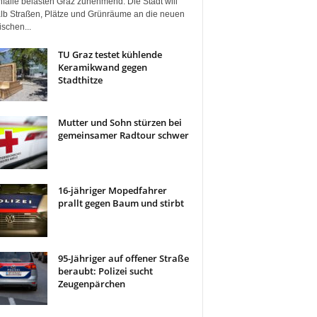
fälle belasten Graz zunehmend. Die Stadt will
lb Straßen, Plätze und Grünräume an die neuen
ischen...
TU Graz testet kühlende
Keramikwand gegen
Stadthitze
Mutter und Sohn stürzen bei
gemeinsamer Radtour schwer
16-jähriger Mopedfahrer
prallt gegen Baum und stirbt
95-Jähriger auf offener Straße
beraubt: Polizei sucht
Zeugenpärchen