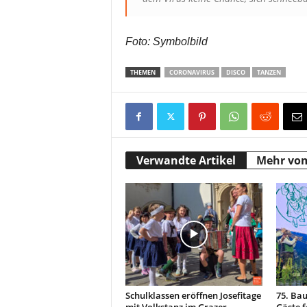
Foto: Symbolbild
THEMEN
CORONAVIRUS
DISCO
TANZEN
Verwandte Artikel
Mehr vo
Schulklassen eröffnen Josefitage
75. Bau