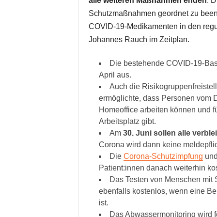
alle weiteren Maßnahmen enden
. 
Schutzmaßnahmen geordnet zu beend
COVID-19-Medikamenten in den regulä
Johannes Rauch im Zeitplan.
Die bestehende COVID-19-Basi
April aus.
Auch die Risikogruppenfreiste
ermöglichte, dass Personen vom Di
Homeoffice arbeiten können und f
Arbeitsplatz gibt.
Am
30. Juni sollen alle ver
Corona wird dann keine meldepflic
Die
Corona-Schutzimpfung
und
Patient:innen danach weiterhin ko
Das Testen von Menschen mit S
ebenfalls kostenlos, wenn eine 
ist.
Das Abwassermonitoring wird fo