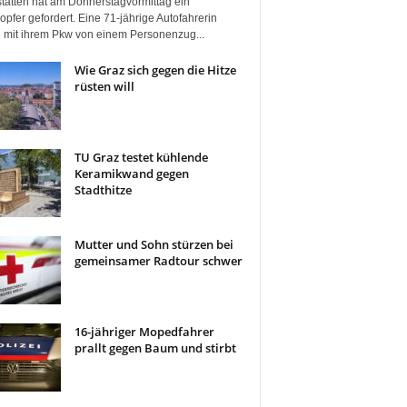
tätten hat am Donnerstagvormittag ein
pfer gefordert. Eine 71-jährige Autofahrerin
 mit ihrem Pkw von einem Personenzug...
Wie Graz sich gegen die Hitze
rüsten will
TU Graz testet kühlende
Keramikwand gegen
Stadthitze
Mutter und Sohn stürzen bei
gemeinsamer Radtour schwer
16-jähriger Mopedfahrer
prallt gegen Baum und stirbt