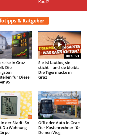
Kauf?
fotipps & Ratgeber
00:40:53
preise in Graz
Sie ist lautlos, sie
ll: Die
sticht – und sie bleibt:
igsten
Die Tigermücke in
tellen für Diesel
Graz
er 95
 in der Stadt: So
Öffi oder Auto in Graz:
st Du Wohnung
Der Kostenrechner für
Körper
Deinen Weg