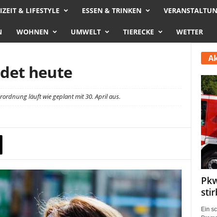
IZEIT & LIFESTYLE
ESSEN & TRINKEN
VERANSTALTU
N
WOHNEN
UMWELT
TIERECKE
WETTER
Ak
ndet heute
dnung läuft wie geplant mit 30. April aus.
Pkw
sti
Ein s