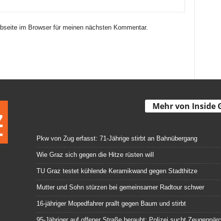
seite im Browser für meinen nächsten Kommentar.
Mehr von Inside 
Pkw von Zug erfasst: 71-Jährige stirbt an Bahnübergang
Wie Graz sich gegen die Hitze rüsten will
TU Graz testet kühlende Keramikwand gegen Stadthitze
Mutter und Sohn stürzen bei gemeinsamer Radtour schwer
16-jähriger Mopedfahrer prallt gegen Baum und stirbt
95-Jähriger auf offener Straße beraubt: Polizei sucht Zeugenpär