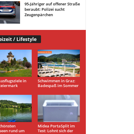
95-Jähriger auf offener Straße
beraubt: Polizei sucht
Zeugenpärchen
eizeit / Lifestyle
usflugsziele in
Schwimmen in Graz:
teiermark
Badespaß im Sommer
chönsten
Midea PortaSplit im
seen rund um
Test: Lohnt sich der