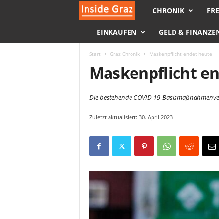
CHRONIK
FRE
I
EINKAUFEN
GELD & FINANZE
n
s
Start
Graz Chronik
Maskenpflicht endet heute
Maskenpflicht e
i
d
Die bestehende COVID-19-Basismaßnahmenveror
Zuletzt aktualisiert: 30. April 2023
e
G
r
a
z