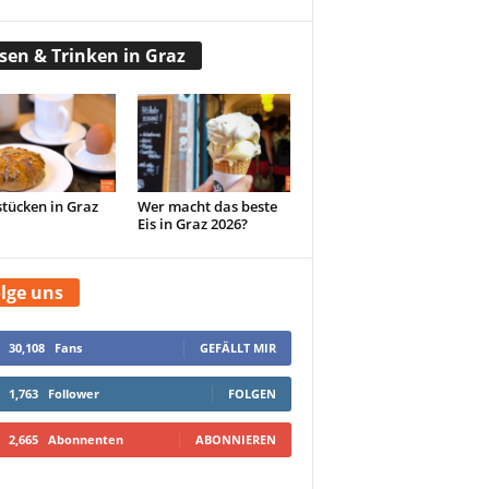
sen & Trinken in Graz
tücken in Graz
Wer macht das beste
Eis in Graz 2026?
lge uns
30,108
Fans
GEFÄLLT MIR
1,763
Follower
FOLGEN
2,665
Abonnenten
ABONNIEREN