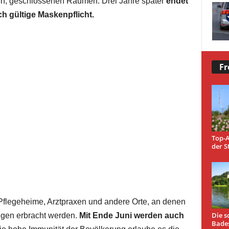
ichen, geschlossenen Räumen. Drei Jahre später
endet
ch gültige Maskenpflicht.
Fr
Top-A
der S
nd Pflegeheime, Arztpraxen und andere Orte, an denen
Die s
ngen erbracht werden.
Mit Ende Juni werden auch
Bade