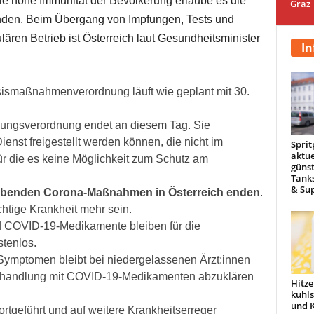
Die hohe Immunität der Bevölkerung erlaube es die
Graz
en. Beim Übergang von Impfungen, Tests und
ren Betrieb ist Österreich laut Gesundheitsminister
In
smaßnahmenverordnung läuft wie geplant mit 30.
llungsverordnung endet an diesem Tag. Sie
enst freigestellt werden können, die nicht im
Sprit
aktue
ür die es keine Möglichkeit zum Schutz am
günst
Tanks
& Sup
bleibenden Corona-Maßnahmen in Österreich enden
.
htige Krankheit mehr sein.
 COVID-19-Medikamente bleiben für die
stenlos.
ymptomen bleibt bei niedergelassenen Ärzt:innen
Behandlung mit COVID-19-Medikamenten abzuklären
Hitze
kühl
und 
rtgeführt und auf weitere Krankheitserreger