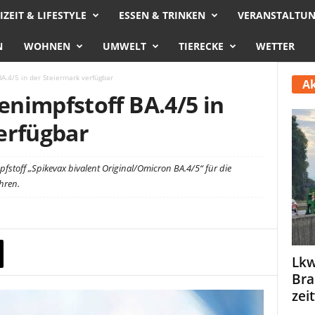
IZEIT & LIFESTYLE
ESSEN & TRINKEN
VERANSTALTU
N
WOHNEN
UMWELT
TIERECKE
WETTER
A.4/5 in der Steiermark verfügbar
Ak
nimpfstoff BA.4/5 in
erfügbar
toff „Spikevax bivalent Original/Omicron BA.4/5“ für die
hren.
Lkw
Bra
zei