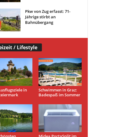
Pkw von Zug erfasst: 71-
Jährige stirbt an
Bahnübergang
eizeit / Lifestyle
usflugsziele in
Schwimmen in Graz:
teiermark
Badespaß im Sommer
chönsten
Midea PortaSplit im