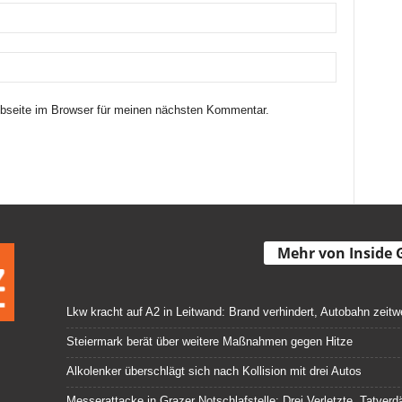
seite im Browser für meinen nächsten Kommentar.
Mehr von Inside 
Lkw kracht auf A2 in Leitwand: Brand verhindert, Autobahn zeitw
Steiermark berät über weitere Maßnahmen gegen Hitze
Alkolenker überschlägt sich nach Kollision mit drei Autos
Messerattacke in Grazer Notschlafstelle: Drei Verletzte, Tatve