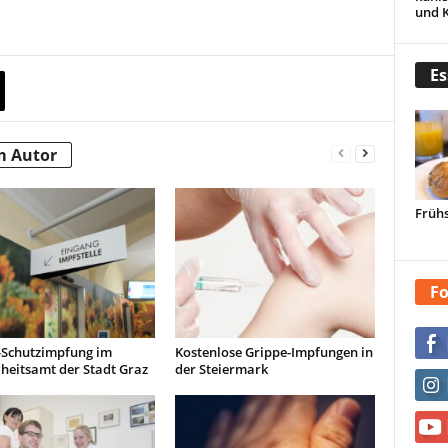
und 
Es
m Autor
Frühs
Fo
-Schutzimpfung im
Kostenlose Grippe-Impfungen in
heitsamt der Stadt Graz
der Steiermark