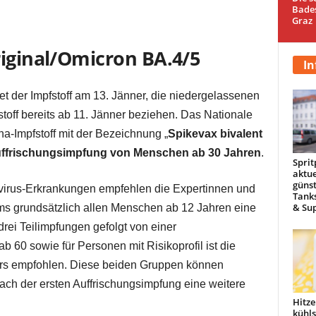
Bade
Graz
riginal/Omicron BA.4/5
In
et der Impfstoff am 13. Jänner, die niedergelassenen
toff bereits ab 11. Jänner beziehen. Das Nationale
a-Impfstoff mit der Bezeichnung „
Spikevax bivalent
Auffrischungsimpfung von Menschen ab 30 Jahren
.
Sprit
aktue
günst
irus-Erkrankungen empfehlen die Expertinnen und
Tanks
& Sup
s grundsätzlich allen Menschen ab 12 Jahren eine
ei Teilimpfungen gefolgt von einer
 60 sowie für Personen mit Risikoprofil ist die
rs empfohlen. Diese beiden Gruppen können
ach der ersten Auffrischungsimpfung eine weitere
Hitze
kühl