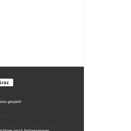
Graz
eise gesperrt
rdächtiger rasch festgenommen