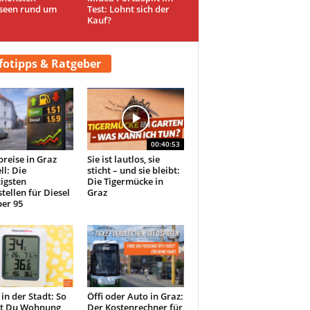
seen rund um
Test: Lohnt sich der
Kauf?
fotipps & Ratgeber
00:40:53
preise in Graz
Sie ist lautlos, sie
ll: Die
sticht – und sie bleibt:
igsten
Die Tigermücke in
tellen für Diesel
Graz
er 95
 in der Stadt: So
Öffi oder Auto in Graz:
st Du Wohnung
Der Kostenrechner für