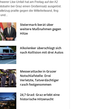
hwerer Lkw-Unfall hat am Freitag auf der A2
tobahn bei Graz einen Großeinsatz ausgelöst.
ttelzug prallte gegen die Mittelleitwand, fing
und...
Steiermark berät über
weitere Maßnahmen gegen
Hitze
Alkolenker überschlägt sich
nach Kollision mit drei Autos
Messerattacke in Grazer
Notschlafstelle: Drei
Verletzte, Tatverdächtiger
rasch festgenommen
24,7 Grad: Graz erlebt eine
historische Hitzenacht