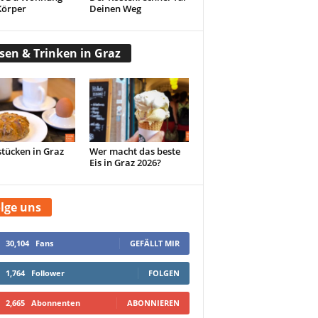
Körper
Deinen Weg
sen & Trinken in Graz
tücken in Graz
Wer macht das beste
Eis in Graz 2026?
lge uns
30,104
Fans
GEFÄLLT MIR
1,764
Follower
FOLGEN
2,665
Abonnenten
ABONNIEREN