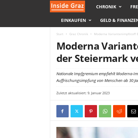
CHRONIK
FRE
I
EINKAUFEN
GELD & FINANZE
n
s
Start
Graz Chronik
Moderna Variantenimpfstoff B
Moderna Variante
i
der Steiermark v
d
Nationale Impfgremium empfiehlt Moderna-Impfs
e
Auffrischungsimpfung von Menschen ab 30 Ja
G
Zuletzt aktualisiert: 9. Januar 2023
r
a
z