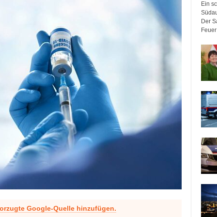
Ein sc
Südau
Der Sa
Feuer 
vorzugte Google-Quelle hinzufügen.