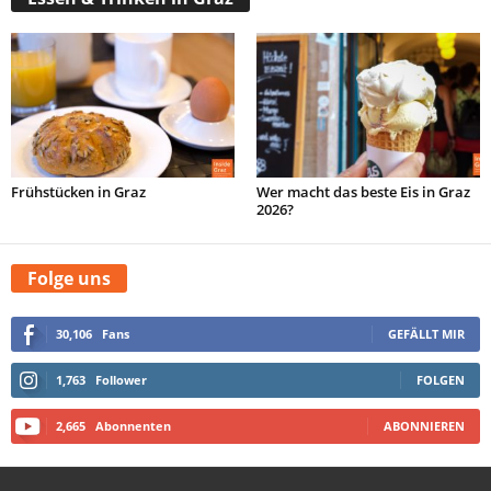
Frühstücken in Graz
Wer macht das beste Eis in Graz
2026?
Folge uns
30,106
Fans
GEFÄLLT MIR
1,763
Follower
FOLGEN
2,665
Abonnenten
ABONNIEREN