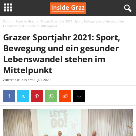
Start
Sport in Graz
Grazer Sportjahr 2021: Sport, Bewegung und ein gesunder
I
Lebenswandel stehen im Mittelpunkt
Grazer Sportjahr 2021: Sport,
n
Bewegung und ein gesunder
s
Lebenswandel stehen im
i
Mittelpunkt
d
Zuletzt aktualisiert: 1. Juli 2020
e
G
r
a