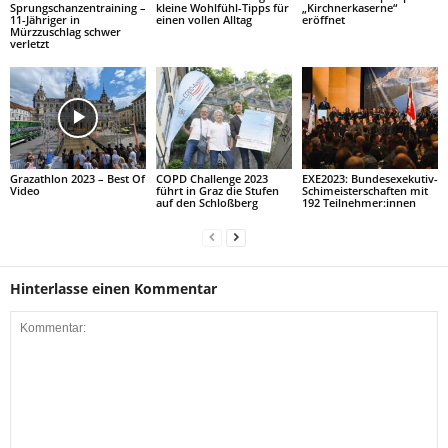
Sprungschanzentraining –
kleine Wohlfühl-Tipps für
„Kirchnerkaserne“
11-Jähriger in
einen vollen Alltag
eröffnet
Mürzzuschlag schwer
verletzt
Grazathlon 2023 – Best Of
COPD Challenge 2023
EXE2023: Bundesexekutiv-
Video
führt in Graz die Stufen
Schimeisterschaften mit
auf den Schloßberg
192 Teilnehmer:innen
Hinterlasse einen Kommentar