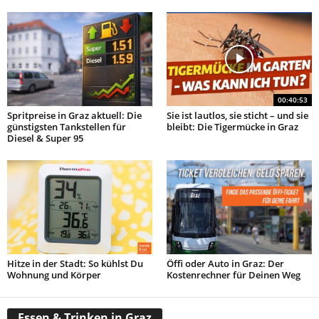
00:40:53
Spritpreise in Graz aktuell: Die
Sie ist lautlos, sie sticht – und sie
günstigsten Tankstellen für
bleibt: Die Tigermücke in Graz
Diesel & Super 95
Hitze in der Stadt: So kühlst Du
Öffi oder Auto in Graz: Der
Wohnung und Körper
Kostenrechner für Deinen Weg
Essen & Trinken in Graz