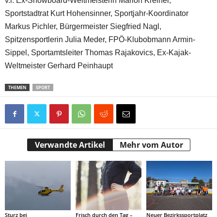
v.l. Ex-Snowboard-Weltmeisterin Marion Kreiner,
Sportstadtrat Kurt Hohensinner, Sportjahr-Koordinator
Markus Pichler, Bürgermeister Siegfried Nagl,
Spitzensportlerin Julia Meder, FPÖ-Klubobmann Armin-
Sippel, Sportamtsleiter Thomas Rajakovics, Ex-Kajak-
Weltmeister Gerhard Peinhaupt
THEMEN
SPORT
Verwandte Artikel
Mehr vom Autor
Sturz bei
Frisch durch den Tag –
Neuer Bezirkssportplatz