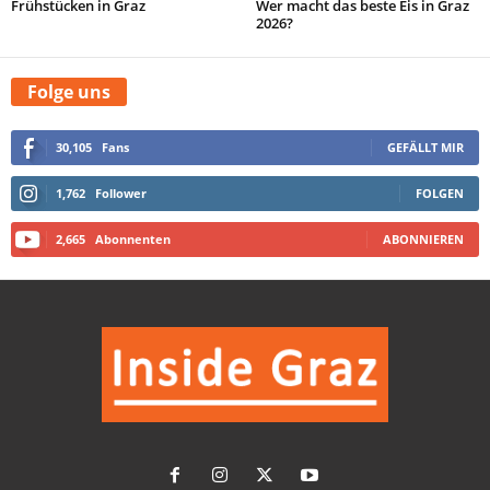
Frühstücken in Graz
Wer macht das beste Eis in Graz
2026?
Folge uns
30,105
Fans
GEFÄLLT MIR
1,762
Follower
FOLGEN
2,665
Abonnenten
ABONNIEREN