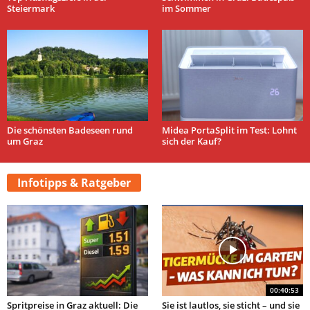
Steiermark
im Sommer
Die schönsten Badeseen rund
Midea PortaSplit im Test: Lohnt
um Graz
sich der Kauf?
Infotipps & Ratgeber
00:40:53
Spritpreise in Graz aktuell: Die
Sie ist lautlos, sie sticht – und sie