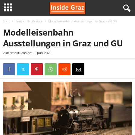
Start
Freizeit & Lifestyle
Modelleisenbahn Ausstellungen in Graz und GU
I
Modelleisenbahn
n
Ausstellungen in Graz und GU
s
Zuletzt aktualisiert: 5. Juni 2026
i
d
e
G
r
a