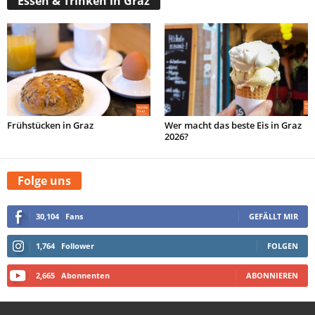
Essen & Trinken in Graz
Frühstücken in Graz
Wer macht das beste Eis in Graz
2026?
Folge uns
30,104
Fans
GEFÄLLT MIR
1,764
Follower
FOLGEN
2,665
Abonnenten
ABONNIEREN