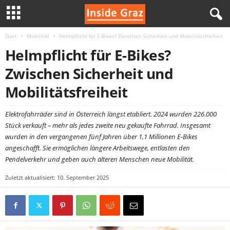
Start
Mobilität
Helmpflicht für E-Bikes? Zwischen Sicherheit und Mobilitätsfreiheit
I
Helmpflicht für E-Bikes?
n
Zwischen Sicherheit und
s
Mobilitätsfreiheit
i
Elektrofahrräder sind in Österreich längst etabliert. 2024 wurden 226.000
Stück verkauft – mehr als jedes zweite neu gekaufte Fahrrad. Insgesamt
d
wurden in den vergangenen fünf Jahren über 1,1 Millionen E-Bikes
angeschafft. Sie ermöglichen längere Arbeitswege, entlasten den
e
Pendelverkehr und geben auch älteren Menschen neue Mobilität.
G
Zuletzt aktualisiert: 10. September 2025
r
a