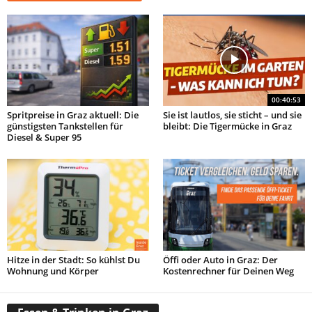
00:40:53
Spritpreise in Graz aktuell: Die
Sie ist lautlos, sie sticht – und sie
günstigsten Tankstellen für
bleibt: Die Tigermücke in Graz
Diesel & Super 95
Hitze in der Stadt: So kühlst Du
Öffi oder Auto in Graz: Der
Wohnung und Körper
Kostenrechner für Deinen Weg