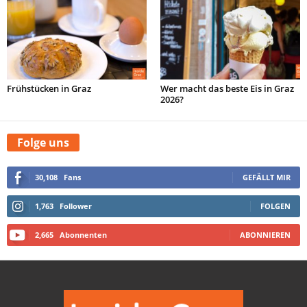
Frühstücken in Graz
Wer macht das beste Eis in Graz
2026?
Folge uns
30,108
Fans
GEFÄLLT MIR
1,763
Follower
FOLGEN
2,665
Abonnenten
ABONNIEREN