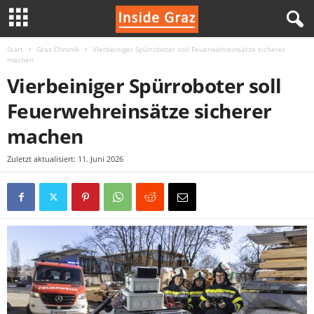
Start
Graz Chronik
Vierbeiniger Spürroboter soll Feuerwehreinsätze sicherer
I
machen
Vierbeiniger Spürroboter soll
n
Feuerwehreinsätze sicherer
s
machen
i
Zuletzt aktualisiert: 11. Juni 2026
d
e
G
r
a