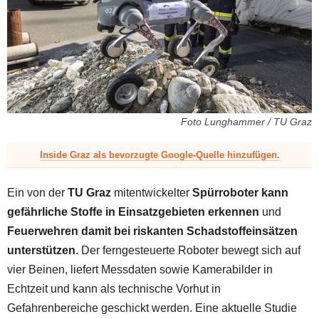
z
Foto Lunghammer / TU Graz
Inside Graz als bevorzugte Google-Quelle hinzufügen.
Ein von der
TU Graz
mitentwickelter
Spürroboter kann
gefährliche Stoffe in Einsatzgebieten erkennen
und
Feuerwehren damit bei riskanten Schadstoffeinsätzen
unterstützen
. Der ferngesteuerte Roboter bewegt sich auf
vier Beinen, liefert Messdaten sowie Kamerabilder in
Echtzeit und kann als technische Vorhut in
Gefahrenbereiche geschickt werden. Eine aktuelle Studie