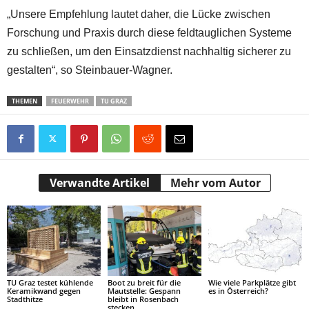
„Unsere Empfehlung lautet daher, die Lücke zwischen
Forschung und Praxis durch diese feldtauglichen Systeme
zu schließen, um den Einsatzdienst nachhaltig sicherer zu
gestalten“, so Steinbauer-Wagner.
THEMEN
FEUERWEHR
TU GRAZ
Verwandte Artikel
Mehr vom Autor
TU Graz testet kühlende
Boot zu breit für die
Wie viele Parkplätze gibt
Keramikwand gegen
Mautstelle: Gespann
es in Österreich?
Stadthitze
bleibt in Rosenbach
stecken