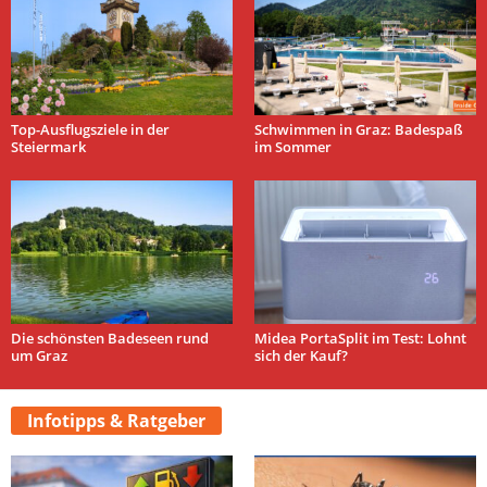
Top-Ausflugsziele in der
Schwimmen in Graz: Badespaß
Steiermark
im Sommer
Die schönsten Badeseen rund
Midea PortaSplit im Test: Lohnt
um Graz
sich der Kauf?
Infotipps & Ratgeber