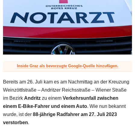
z
Inside Graz als bevorzugte Google-Quelle hinzufügen.
Bereits am 26. Juli kam es am Nachmittag an der Kreuzung
Weinzöttlstraße – Andritzer Reichsstraße – Wiener Straße
im Bezirk
Andritz
zu einem
Verkehrsunfall zwischen
einem E-Bike-Fahrer und einem Auto
. Wie nun bekannt
wurde, ist der
88-jährige Radfahrer am 27. Juli 2023
verstorben
.