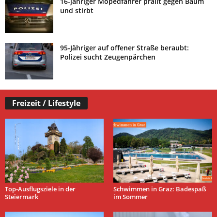
16-jähriger Mopedfahrer prallt gegen Baum
und stirbt
95-Jähriger auf offener Straße beraubt:
Polizei sucht Zeugenpärchen
Freizeit / Lifestyle
Top-Ausflugsziele in der
Schwimmen in Graz: Badespaß
Steiermark
im Sommer