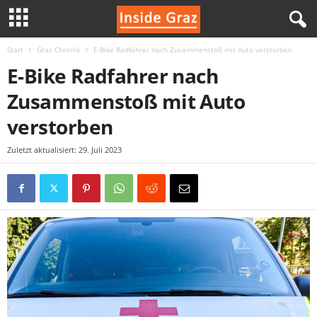
Start
Graz Chronik
E-Bike Radfahrer nach Zusammenstoß mit Auto verstorben
I
E-Bike Radfahrer nach
n
Zusammenstoß mit Auto
s
verstorben
i
Zuletzt aktualisiert: 29. Juli 2023
d
e
G
r
a