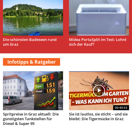
Die schönsten Badeseen rund
Midea PortaSplit im Test: Lohnt
um Graz
sich der Kauf?
Infotipps & Ratgeber
00:40:53
Spritpreise in Graz aktuell: Die
Sie ist lautlos, sie sticht – und sie
günstigsten Tankstellen für
bleibt: Die Tigermücke in Graz
Diesel & Super 95