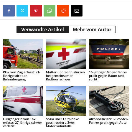
Verwandte Artikel
Mehr vom Autor
Pkw von Zug erfasst: 71-
Mutter und Sohn stürzen
16-jähriger Mopedfahrer
Jährige stirbt an
bei gemeinsamer
prallt gegen Baum und
Bahnübergang
Radtour schwer
stirbt
Fußgängerin von Taxi
Sozia über Leitplanke
Alkoholisierter E-Scooter-
erfasst: 27-Jährige schwer
geschleudert: Zwei
Fahrer prallt gegen Auto
verletzt
Motorradunfälle