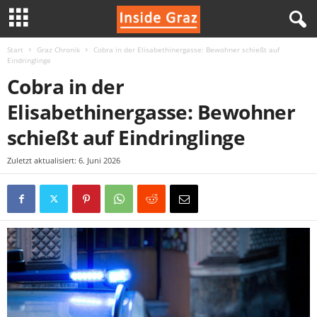
Start
Graz Chronik
Cobra in der Elisabethinergasse: Bewohner schießt auf
I
Eindringlinge
Cobra in der
n
Elisabethinergasse: Bewohner
s
schießt auf Eindringlinge
i
Zuletzt aktualisiert: 6. Juni 2026
d
e
G
r
a