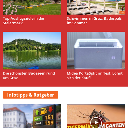
Top-Ausflugsziele in der
Schwimmen in Graz: Badespaß
Steiermark
im Sommer
Die schönsten Badeseen rund
Midea PortaSplit im Test: Lohnt
um Graz
sich der Kauf?
Infotipps & Ratgeber