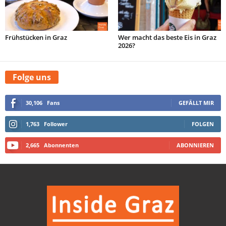
Frühstücken in Graz
Wer macht das beste Eis in Graz
2026?
Folge uns
30,106
Fans
GEFÄLLT MIR
1,763
Follower
FOLGEN
2,665
Abonnenten
ABONNIEREN