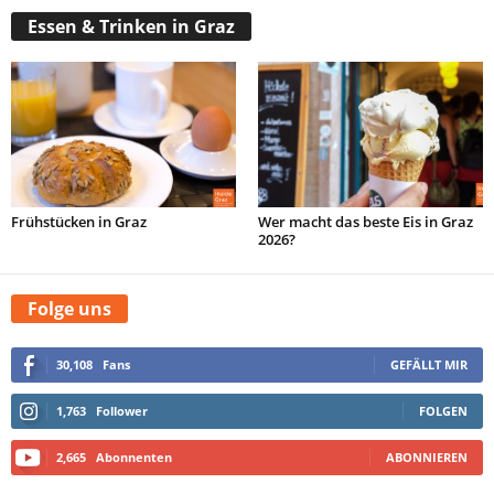
Essen & Trinken in Graz
Frühstücken in Graz
Wer macht das beste Eis in Graz
2026?
Folge uns
30,108
Fans
GEFÄLLT MIR
1,763
Follower
FOLGEN
2,665
Abonnenten
ABONNIEREN