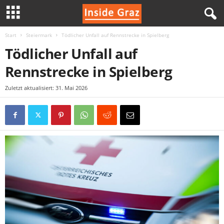
Start
Steiermark
Tödlicher Unfall auf Rennstrecke in Spielberg
I
Tödlicher Unfall auf
n
Rennstrecke in Spielberg
s
Zuletzt aktualisiert: 31. Mai 2026
i
d
e
G
r
a