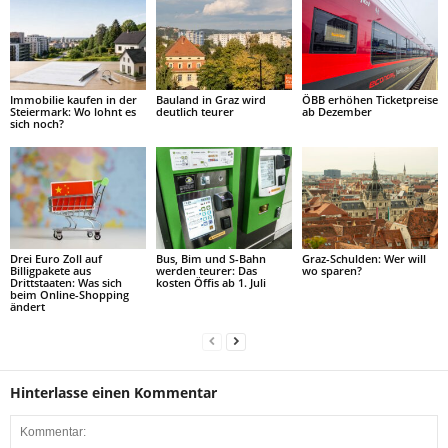
Immobilie kaufen in der
Bauland in Graz wird
ÖBB erhöhen Ticketpreise
Steiermark: Wo lohnt es
deutlich teurer
ab Dezember
sich noch?
Drei Euro Zoll auf
Bus, Bim und S-Bahn
Graz-Schulden: Wer will
Billigpakete aus
werden teurer: Das
wo sparen?
Drittstaaten: Was sich
kosten Öffis ab 1. Juli
beim Online-Shopping
ändert
Hinterlasse einen Kommentar