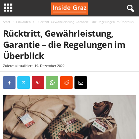
Start
Einkaufen
Rücktritt, Gewährleistung, Garantie – die Regelungen im Überblick
I
Rücktritt, Gewährleistung,
n
Garantie – die Regelungen im
s
Überblick
i
Zuletzt aktualisiert: 19. Dezember 2022
d
e
G
r
a