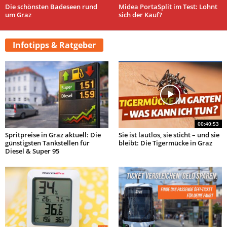
Die schönsten Badeseen rund
Midea PortaSplit im Test: Lohnt
um Graz
sich der Kauf?
Infotipps & Ratgeber
00:40:53
Spritpreise in Graz aktuell: Die
Sie ist lautlos, sie sticht – und sie
günstigsten Tankstellen für
bleibt: Die Tigermücke in Graz
Diesel & Super 95