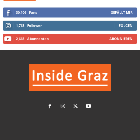
30,106
Fans
GEFÄLLT MIR
1,763
Follower
FOLGEN
2,665
Abonnenten
ABONNIEREN