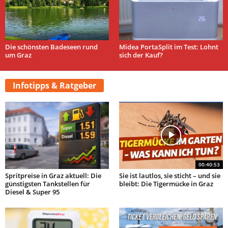
Die schönsten Badeseen rund
Midea PortaSplit im Test: Lohnt
um Graz
sich der Kauf?
Infotipps & Ratgeber
00:40:53
Spritpreise in Graz aktuell: Die
Sie ist lautlos, sie sticht – und sie
günstigsten Tankstellen für
bleibt: Die Tigermücke in Graz
Diesel & Super 95