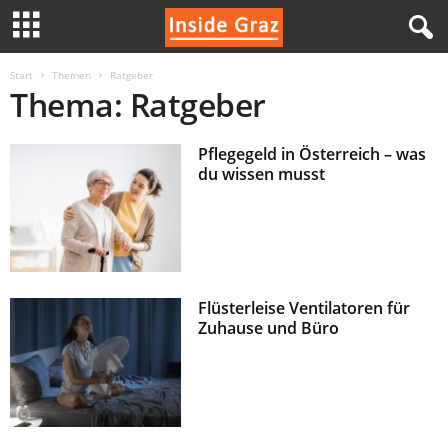
I
Start
Themen
Ratgeber
Thema: Ratgeber
n
Pflegegeld in Österreich – was
s
du wissen musst
i
d
e
Flüsterleise Ventilatoren für
Zuhause und Büro
G
r
a