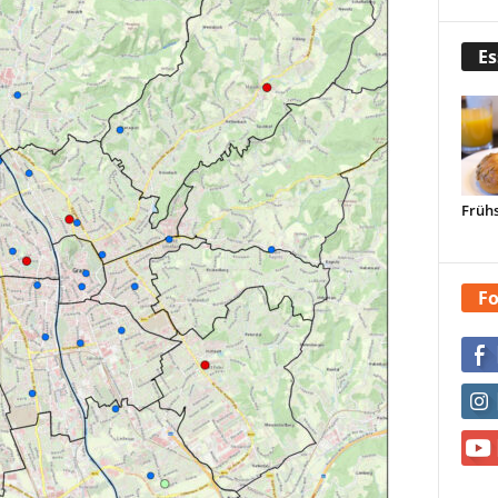
Es
Frühs
Fo