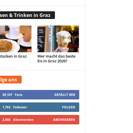
sen & Trinken in Graz
tücken in Graz
Wer macht das beste
Eis in Graz 2026?
lge uns
30,107
Fans
GEFÄLLT MIR
1,763
Follower
FOLGEN
2,665
Abonnenten
ABONNIEREN