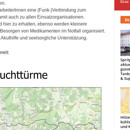
Graz
en.
itarbeiterInnen eine (Funk-)Verbindung zum
amit auch zu allen Einsatzorganisationen.
In
d hier zu erhalten, ebenso werden kleinere
Besorgen von Medikamenten im Notfall organisiert.
kuthilfe und seelsorgliche Unterstützung.
reit:
Sprit
aktue
günst
Tanks
& Sup
Hitze
kühl
und 