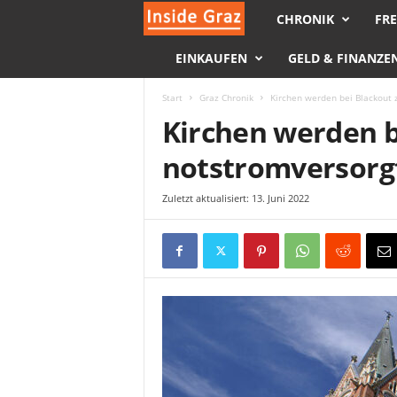
CHRONIK
FRE
I
EINKAUFEN
GELD & FINANZE
n
s
Start
Graz Chronik
Kirchen werden bei Blackout
Kirchen werden b
i
notstromversorg
d
Zuletzt aktualisiert: 13. Juni 2022
e
G
r
a
z