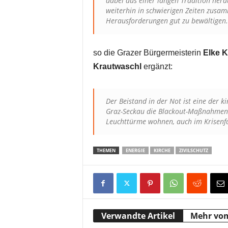
dabei aus einer langen Tradition hera
weiterhin in schwierigen Zeiten zusam
Herausforderungen gut zu bewältigen.
so die Grazer Bürgermeisterin
Elke K
Krautwaschl
ergänzt:
Der Beistand in der Not ist eine der 
Graz-Seckau die Blackout-Maßnahmen 
Leuchttürme wohnen, auch im Krisenfall
THEMEN
ENERGIE
KIRCHE
ZIVILSCHUTZ
Verwandte Artikel
Mehr vo