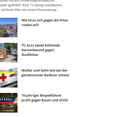
tätten hat am Donnerstagvormittag ein
pfer gefordert. Eine 71-jährige Autofahrerin
 mit ihrem Pkw von einem Personenzug...
Wie Graz sich gegen die Hitze
rüsten will
TU Graz testet kühlende
Keramikwand gegen
Stadthitze
Mutter und Sohn stürzen bei
gemeinsamer Radtour schwer
16-jähriger Mopedfahrer
prallt gegen Baum und stirbt