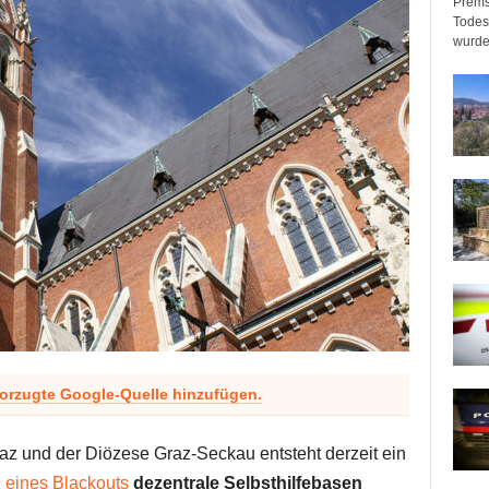
Prems
Todeso
wurde
vorzugte Google-Quelle hinzufügen.
az und der Diözese Graz-Seckau entsteht derzeit ein
 eines Blackouts
dezentrale Selbsthilfebasen