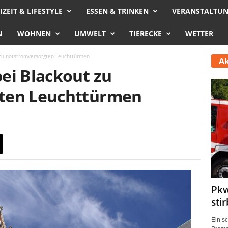
IZEIT & LIFESTYLE
ESSEN & TRINKEN
VERANSTALTU
N
WOHNEN
UMWELT
TIERECKE
WETTER
 zu notstromversorgten Leuchttürmen
Ak
ei Blackout zu
ten Leuchttürmen
Pkw
sti
Ein s