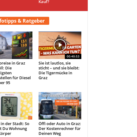
Kauf?
fotipps & Ratgeber
00:40:53
preise in Graz
Sie ist lautlos, sie
ll: Die
sticht – und sie bleibt:
igsten
Die Tigermücke in
tellen für Diesel
Graz
er 95
 in der Stadt: So
Öffi oder Auto in Graz:
st Du Wohnung
Der Kostenrechner für
Körper
Deinen Weg