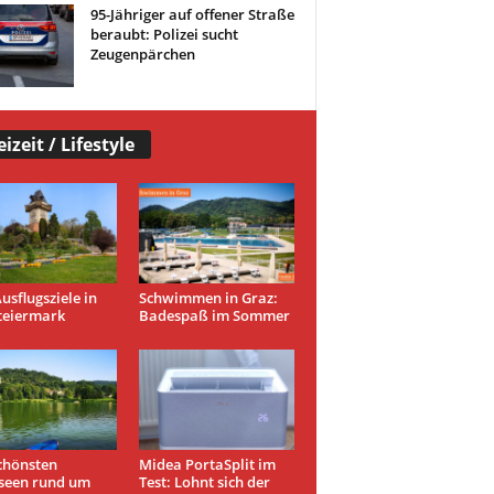
95-Jähriger auf offener Straße
beraubt: Polizei sucht
Zeugenpärchen
eizeit / Lifestyle
usflugsziele in
Schwimmen in Graz:
teiermark
Badespaß im Sommer
chönsten
Midea PortaSplit im
seen rund um
Test: Lohnt sich der