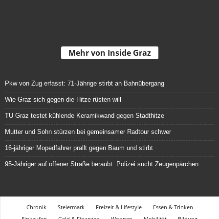
Mehr von Inside Graz
Pkw von Zug erfasst: 71-Jährige stirbt an Bahnübergang
Wie Graz sich gegen die Hitze rüsten will
TU Graz testet kühlende Keramikwand gegen Stadthitze
Mutter und Sohn stürzen bei gemeinsamer Radtour schwer
16-jähriger Mopedfahrer prallt gegen Baum und stirbt
95-Jähriger auf offener Straße beraubt: Polizei sucht Zeugenpärchen
Chronik
Steiermark
Freizeit & Lifestyle
Essen & Trinken
Einkaufen
Geld & Finanzen
Wohnen
Mobilität
Bildung