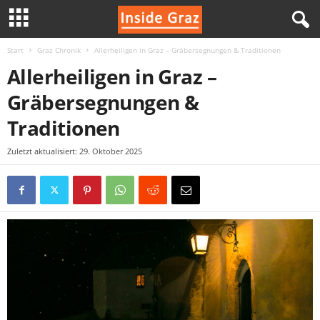
Start
Graz Chronik
Allerheiligen in Graz – Gräbersegnungen & Traditionen
I
Allerheiligen in Graz –
n
Gräbersegnungen &
s
Traditionen
i
Zuletzt aktualisiert: 29. Oktober 2025
d
e
G
r
a