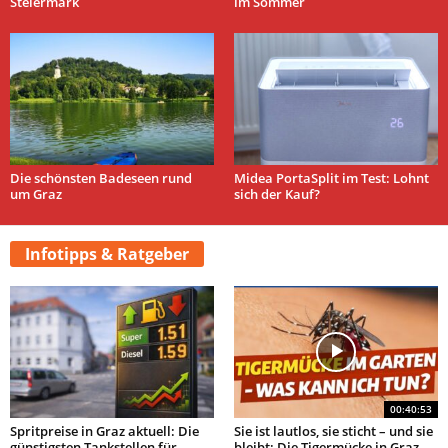
Steiermark
im Sommer
Die schönsten Badeseen rund
Midea PortaSplit im Test: Lohnt
um Graz
sich der Kauf?
Infotipps & Ratgeber
00:40:53
Spritpreise in Graz aktuell: Die
Sie ist lautlos, sie sticht – und sie
günstigsten Tankstellen für
bleibt: Die Tigermücke in Graz