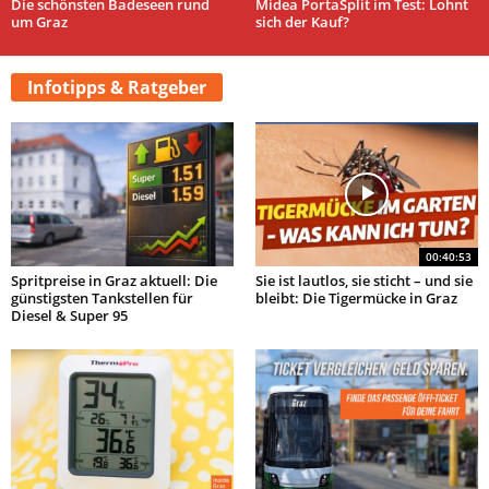
Die schönsten Badeseen rund
Midea PortaSplit im Test: Lohnt
um Graz
sich der Kauf?
Infotipps & Ratgeber
00:40:53
Spritpreise in Graz aktuell: Die
Sie ist lautlos, sie sticht – und sie
günstigsten Tankstellen für
bleibt: Die Tigermücke in Graz
Diesel & Super 95