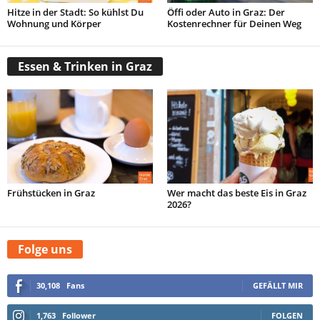
Hitze in der Stadt: So kühlst Du
Öffi oder Auto in Graz: Der
Wohnung und Körper
Kostenrechner für Deinen Weg
Essen & Trinken in Graz
Frühstücken in Graz
Wer macht das beste Eis in Graz
2026?
Folge uns
30,108
Fans
GEFÄLLT MIR
1,763
Follower
FOLGEN