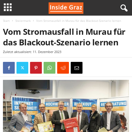
Start
Steiermark
Vom Stromausfall in Murau für das Blackout-Szenario lernen
I
Vom Stromausfall in Murau für
n
das Blackout-Szenario lernen
s
Zuletzt aktualisiert: 11. Dezember 2023
i
d
e
G
r
a