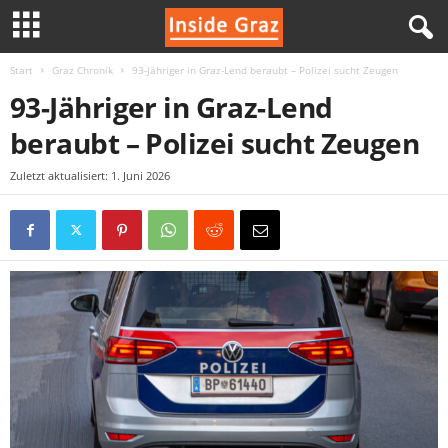
Start
Graz Chronik
93-Jähriger in Graz-Lend beraubt – Polizei sucht Zeugen
I
93-Jähriger in Graz-Lend
n
beraubt – Polizei sucht Zeugen
s
Zuletzt aktualisiert: 1. Juni 2026
i
d
e
G
r
a