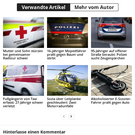
Verwandte Artikel
Mehr vom Autor
Mutter und Sohn stürzen
16-jähriger Mopedfahrer
95-Jähriger auf offener
bei gemeinsamer
prallt gegen Baum und
Straße beraubt: Polizei
Radtour schwer
stirbt
sucht Zeugenpärchen
Fußgängerin von Taxi
Sozia über Leitplanke
Alkoholisierter E-Scooter-
erfasst: 27-Jährige schwer
geschleudert: Zwei
Fahrer prallt gegen Auto
verletzt
Motorradunfälle
Hinterlasse einen Kommentar