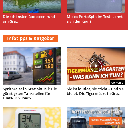
Die schönsten Badeseen rund
Midea PortaSplit im Test: Lohnt
um Graz
sich der Kauf?
Infotipps & Ratgeber
00:40:53
Spritpreise in Graz aktuell: Die
Sie ist lautlos, sie sticht – und sie
günstigsten Tankstellen für
bleibt: Die Tigermücke in Graz
Diesel & Super 95