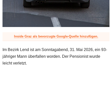
z
Inside Graz als bevorzugte Google-Quelle hinzufügen.
Im Bezirk Lend ist am Sonntagabend, 31. Mai 2026, ein 93-
jähriger Mann überfallen worden. Der Pensionist wurde
leicht verletzt.