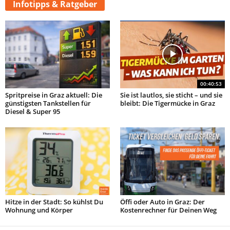
Infotipps & Ratgeber
00:40:53
Spritpreise in Graz aktuell: Die
Sie ist lautlos, sie sticht – und sie
günstigsten Tankstellen für
bleibt: Die Tigermücke in Graz
Diesel & Super 95
Hitze in der Stadt: So kühlst Du
Öffi oder Auto in Graz: Der
Wohnung und Körper
Kostenrechner für Deinen Weg