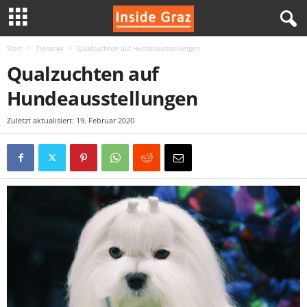
Start
Tierecke
Qualzuchten auf Hundeausstellungen
I
Qualzuchten auf
n
Hundeausstellungen
s
Zuletzt aktualisiert: 19. Februar 2020
i
d
e
G
r
a