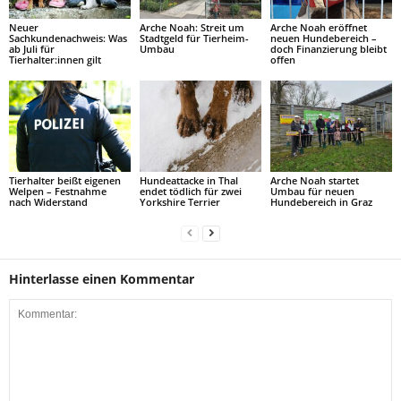
Neuer
Arche Noah: Streit um
Arche Noah eröffnet
Sachkundenachweis: Was
Stadtgeld für Tierheim-
neuen Hundebereich –
ab Juli für
Umbau
doch Finanzierung bleibt
Tierhalter:innen gilt
offen
Tierhalter beißt eigenen
Hundeattacke in Thal
Arche Noah startet
Welpen – Festnahme
endet tödlich für zwei
Umbau für neuen
nach Widerstand
Yorkshire Terrier
Hundebereich in Graz
Hinterlasse einen Kommentar