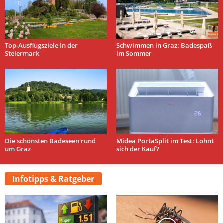
Top-Ausflugsziele in der
Schwimmen in Graz: Badespaß
Steiermark
im Sommer
Die schönsten Badeseen rund
Midea PortaSplit im Test: Lohnt
um Graz
sich der Kauf?
Infotipps & Ratgeber