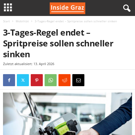
Start
Mobilität
3-Tages-Regel endet – Spritpreise sollen schneller sinken
I
3-Tages-Regel endet –
n
Spritpreise sollen schneller
s
sinken
i
Zuletzt aktualisiert: 13. April 2026
d
e
G
r
a