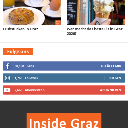
Frühstücken in Graz
Wer macht das beste Eis in Graz
2026?
Folge uns
30,108
Fans
GEFÄLLT MIR
1,763
Follower
FOLGEN
2,665
Abonnenten
ABONNIEREN