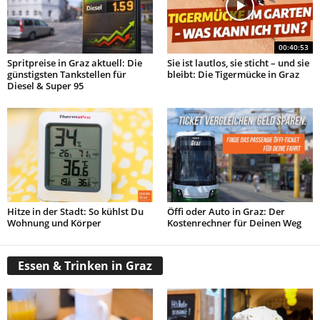
00:40:53
Spritpreise in Graz aktuell: Die
Sie ist lautlos, sie sticht – und sie
günstigsten Tankstellen für
bleibt: Die Tigermücke in Graz
Diesel & Super 95
Hitze in der Stadt: So kühlst Du
Öffi oder Auto in Graz: Der
Wohnung und Körper
Kostenrechner für Deinen Weg
Essen & Trinken in Graz