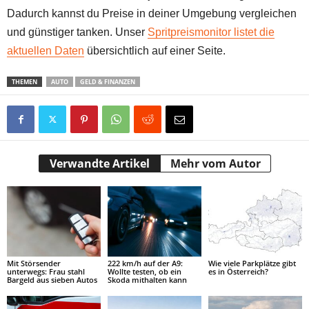
Dadurch kannst du Preise in deiner Umgebung vergleichen
und günstiger tanken. Unser
Spritpreismonitor listet die
aktuellen Daten
übersichtlich auf einer Seite.
THEMEN
AUTO
GELD & FINANZEN
Verwandte Artikel
Mehr vom Autor
Mit Störsender
222 km/h auf der A9:
Wie viele Parkplätze gibt
unterwegs: Frau stahl
Wollte testen, ob ein
es in Österreich?
Bargeld aus sieben Autos
Skoda mithalten kann