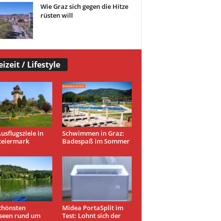
Wie Graz sich gegen die Hitze
rüsten will
eizeit / Lifestyle
usflugsziele in
Schwimmen in Graz:
teiermark
Badespaß im Sommer
chönsten
Midea PortaSplit im
seen rund um
Test: Lohnt sich der