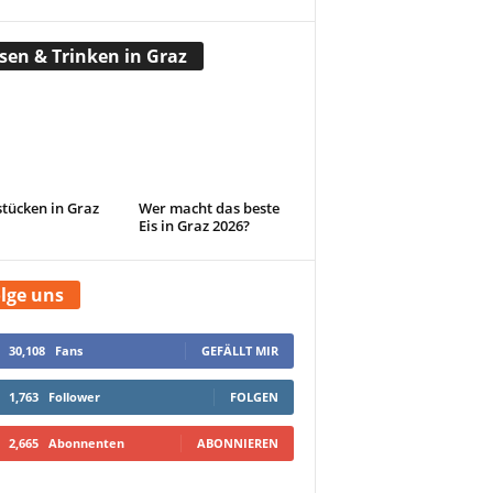
sen & Trinken in Graz
tücken in Graz
Wer macht das beste
Eis in Graz 2026?
lge uns
30,108
Fans
GEFÄLLT MIR
1,763
Follower
FOLGEN
2,665
Abonnenten
ABONNIEREN