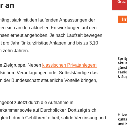
Graz
r an
In
 hängt stark mit den laufenden Anpassungen der
en sich an den aktuellen Entwicklungen auf den
insen erneut angehoben. Je nach Laufzeit bewegen
 pro Jahr für kurzfristige Anlagen und bis zu 3,10
on zehn Jahren.
Sprit
aktue
ite Zielgruppe. Neben
klassischen Privatanlegern
günst
Tanks
sichere Veranlagungen oder Selbstständige das
& Sup
 der Bundesschatz steuerliche Vorteile bringen,
Angebot zuletzt durch die Aufnahme in
erkammer sowie auf Durchblicker. Dort zeigt sich,
Hitze
leich durch Gebührenfreiheit, solide Verzinsung und
kühl
und 