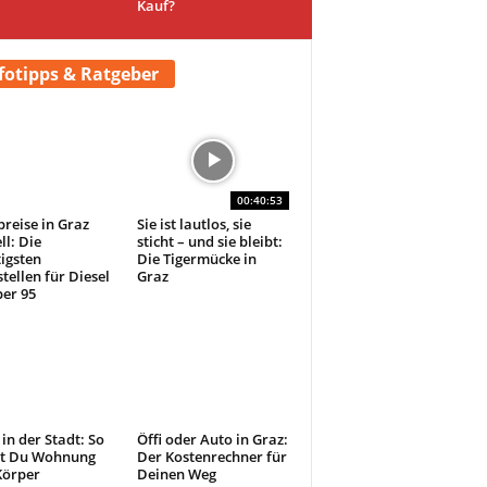
Kauf?
fotipps & Ratgeber
00:40:53
preise in Graz
Sie ist lautlos, sie
ll: Die
sticht – und sie bleibt:
igsten
Die Tigermücke in
tellen für Diesel
Graz
er 95
 in der Stadt: So
Öffi oder Auto in Graz:
st Du Wohnung
Der Kostenrechner für
Körper
Deinen Weg