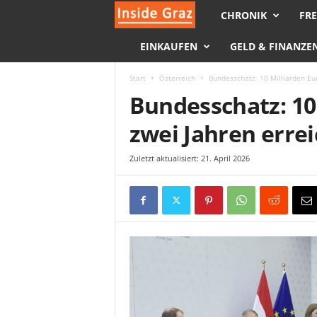
CHRONIK
FRE
I
EINKAUFEN
GELD & FINANZE
n
s
Start
Österreich
Bundesschatz: 10 Milliarden Eur
Bundesschatz: 10
i
zwei Jahren errei
d
Zuletzt aktualisiert: 21. April 2026
e
G
r
a
z