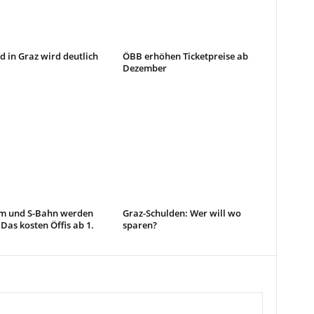
 in Graz wird deutlich
ÖBB erhöhen Ticketpreise ab
Dezember
im und S-Bahn werden
Graz-Schulden: Wer will wo
 Das kosten Öffis ab 1.
sparen?