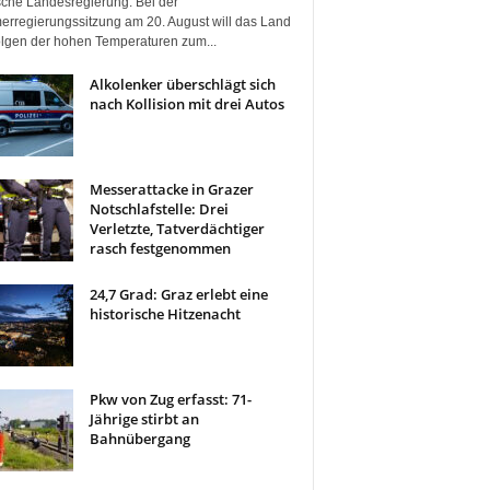
ische Landesregierung. Bei der
rregierungssitzung am 20. August will das Land
olgen der hohen Temperaturen zum...
Alkolenker überschlägt sich
nach Kollision mit drei Autos
Messerattacke in Grazer
Notschlafstelle: Drei
Verletzte, Tatverdächtiger
rasch festgenommen
24,7 Grad: Graz erlebt eine
historische Hitzenacht
Pkw von Zug erfasst: 71-
Jährige stirbt an
Bahnübergang