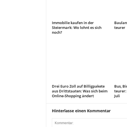
Immobilie kaufen in der
Bauland
Steiermark: Wo lohnt es sich
teurer
noch?
Drei Euro Zoll auf Billigpakete
Bus, B
aus Drittstaaten: Was sich beim
teurer:
Online-Shopping ändert
Juli
Hinterlasse einen Kommentar