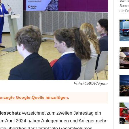
Steir
Somme
die F
Foto © BKA/Aigner
vorzugte Google-Quelle hinzufügen.
desschatz
verzeichnet zum zweiten Jahrestag ein
 im April 2024 haben Anlegerinnen und Anleger mehr
eitig überstieg das veranlagte Gesamtvolumen