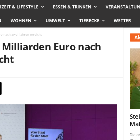
IZEIT & LIFESTYLE
ESSEN & TRINKEN
VERANSTALTU
N
WOHNEN
UMWELT
TIERECKE
WETTER
o nach zwei Jahren erreicht
Ak
 Milliarden Euro nach
cht
Ste
Maß
Die a