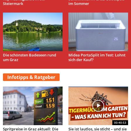
Steiermark
im Sommer
Die schönsten Badeseen rund
Midea PortaSplit im Test: Lohnt
um Graz
sich der Kauf?
Infotipps & Ratgeber
00:40:53
Spritpreise in Graz aktuell: Die
Sie ist lautlos, sie sticht – und sie