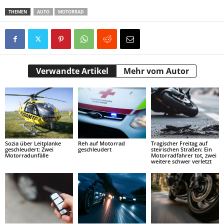
THEMEN
AUTO
MOTORRAD
Verwandte Artikel
Mehr vom Autor
Sozia über Leitplanke
Reh auf Motorrad
Tragischer Freitag auf
geschleudert: Zwei
geschleudert
steirischen Straßen: Ein
Motorradunfälle
Motorradfahrer tot, zwei
weitere schwer verletzt