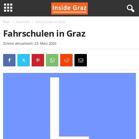
Start
Mobilität
Fahrschulen in Graz
I
Fahrschulen in Graz
n
Zuletzt aktualisiert: 23. März 2020
s
i
d
e
G
r
a