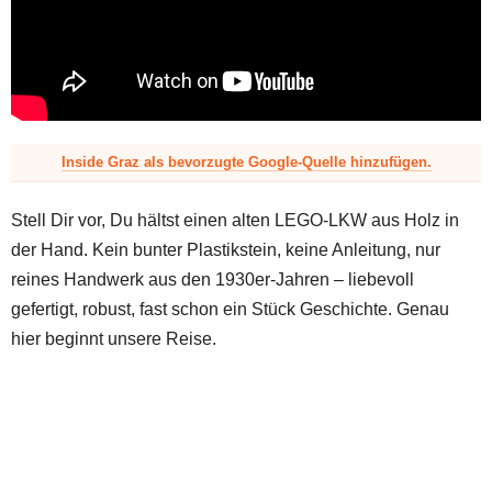
z
Inside Graz als bevorzugte Google-Quelle hinzufügen.
Stell Dir vor, Du hältst einen alten LEGO-LKW aus Holz in
der Hand. Kein bunter Plastikstein, keine Anleitung, nur
reines Handwerk aus den 1930er-Jahren – liebevoll
gefertigt, robust, fast schon ein Stück Geschichte. Genau
hier beginnt unsere Reise.