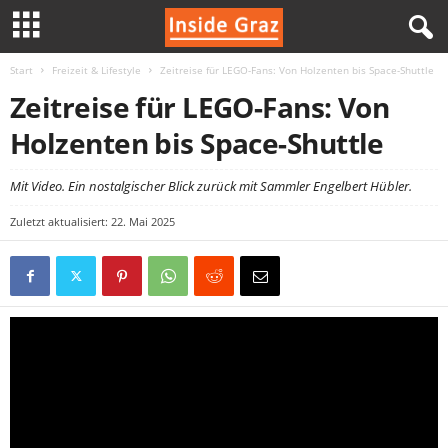
Start
Freizeit & Lifestyle
Zeitreise für LEGO-Fans: Von Holzenten bis Space-Shuttle
I
Zeitreise für LEGO-Fans: Von
n
Holzenten bis Space-Shuttle
s
Mit Video. Ein nostalgischer Blick zurück mit Sammler Engelbert Hübler.
i
Zuletzt aktualisiert: 22. Mai 2025
d
e
G
r
a