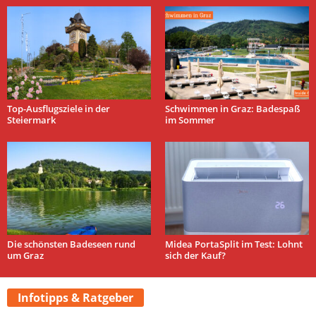
Top-Ausflugsziele in der
Schwimmen in Graz: Badespaß
Steiermark
im Sommer
Die schönsten Badeseen rund
Midea PortaSplit im Test: Lohnt
um Graz
sich der Kauf?
Infotipps & Ratgeber