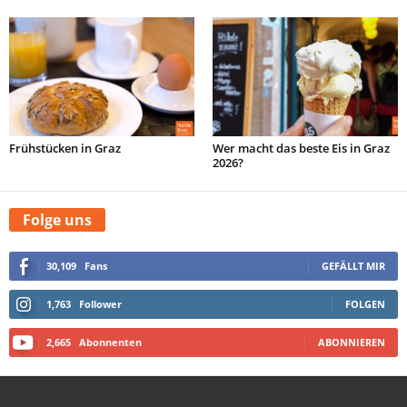
Frühstücken in Graz
Wer macht das beste Eis in Graz
2026?
Folge uns
30,109
Fans
GEFÄLLT MIR
1,763
Follower
FOLGEN
2,665
Abonnenten
ABONNIEREN