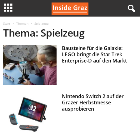
I
Start
Themen
Spielzeug
Thema: Spielzeug
n
Bausteine für die Galaxie:
s
LEGO bringt die Star Trek
Enterprise-D auf den Markt
i
d
e
Nintendo Switch 2 auf der
Grazer Herbstmesse
G
ausprobieren
r
a