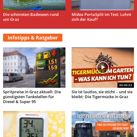
Die schönsten Badeseen rund
Midea PortaSplit im Test: Lohnt
um Graz
sich der Kauf?
Infotipps & Ratgeber
00:40:53
Spritpreise in Graz aktuell: Die
Sie ist lautlos, sie sticht – und sie
günstigsten Tankstellen für
bleibt: Die Tigermücke in Graz
Diesel & Super 95