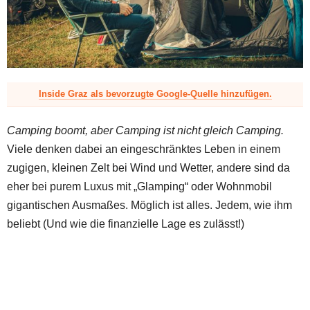
z
Inside Graz als bevorzugte Google-Quelle hinzufügen.
Camping boomt, aber Camping ist nicht gleich Camping.
Viele denken dabei an eingeschränktes Leben in einem
zugigen, kleinen Zelt bei Wind und Wetter, andere sind da
eher bei purem Luxus mit „Glamping“ oder Wohnmobil
gigantischen Ausmaßes. Möglich ist alles. Jedem, wie ihm
beliebt (Und wie die finanzielle Lage es zulässt!)