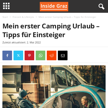
Start
Freizeit & Lifestyle
Mein erster Camping Urlaub – Tipps für Einsteiger
I
Mein erster Camping Urlaub –
n
Tipps für Einsteiger
s
Zuletzt aktualisiert: 2. Mai 2022
i
d
e
G
r
a