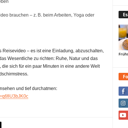
eben
Es
deo brauchen – z. B. beim Arbeiten, Yoga oder
s Reisevideo – es ist eine Einladung, abzuschalten,
Frühs
das Wesentliche zu richten: Ruhe, Natur und das
 die sich für ein paar Minuten in eine andere Welt
dschirmstress.
Fo
ansehen und tief durchatmen:
v=q6fiU3bJK0c