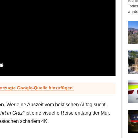
Prems
Todeso
wurde
vorzugte Google-Quelle hinzufügen.
en.
Wer eine Auszeit vom hektischen Alltag sucht,
hrt in Graz“
ist eine visuelle Reise entlang der Mur,
gestochen scharfem 4K.