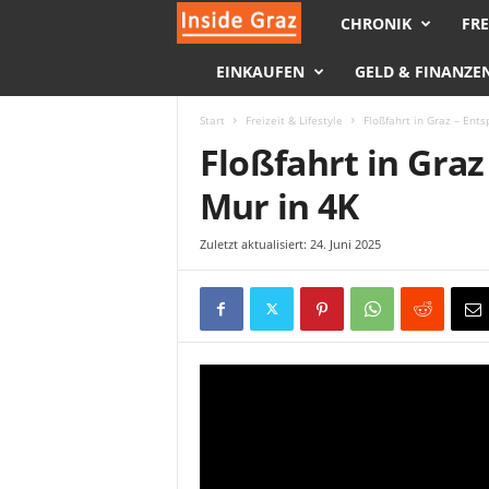
CHRONIK
FRE
I
EINKAUFEN
GELD & FINANZE
n
s
Start
Freizeit & Lifestyle
Floßfahrt in Graz – Ent
Floßfahrt in Gra
i
Mur in 4K
d
Zuletzt aktualisiert: 24. Juni 2025
e
G
r
a
z