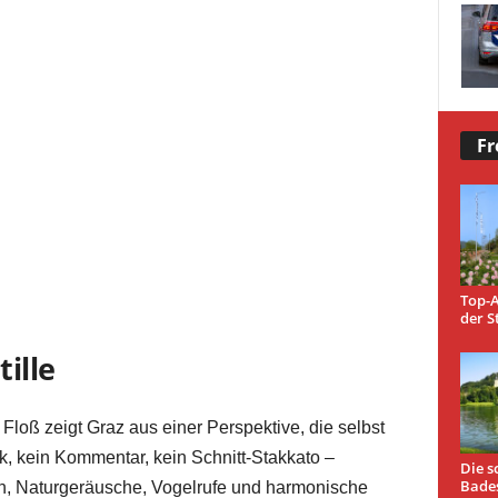
Fr
Top-A
der S
tille
Floß zeigt Graz aus einer Perspektive, die selbst
k, kein Kommentar, kein Schnitt-Stakkato –
Die s
Bade
rn, Naturgeräusche, Vogelrufe und harmonische