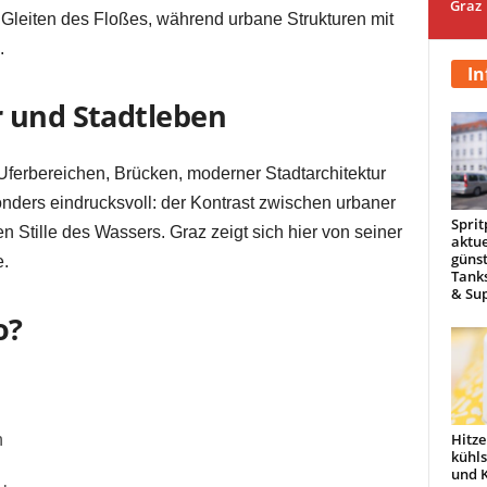
Graz
 Gleiten des Floßes, während urbane Strukturen mit
.
In
 und Stadtleben
 Uferbereichen, Brücken, moderner Stadtarchitektur
ders eindrucksvoll: der Kontrast zwischen urbaner
Sprit
n Stille des Wassers. Graz zeigt sich hier von seiner
aktue
günst
e.
Tanks
& Sup
o?
Hitze
n
kühl
und 