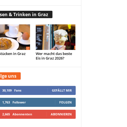
sen & Trinken in Graz
tücken in Graz
Wer macht das beste
Eis in Graz 2026?
lge uns
30,109
Fans
GEFÄLLT MIR
1,763
Follower
FOLGEN
2,665
Abonnenten
ABONNIEREN