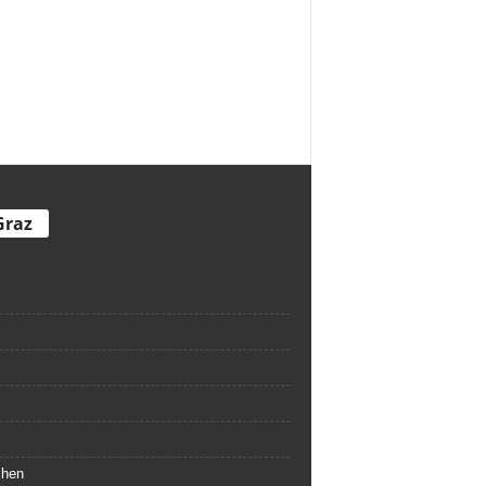
Graz
chen