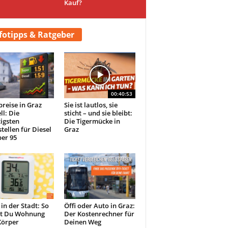
Kauf?
fotipps & Ratgeber
00:40:53
preise in Graz
Sie ist lautlos, sie
ll: Die
sticht – und sie bleibt:
igsten
Die Tigermücke in
tellen für Diesel
Graz
er 95
 in der Stadt: So
Öffi oder Auto in Graz:
st Du Wohnung
Der Kostenrechner für
Körper
Deinen Weg