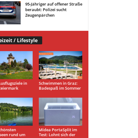
95-Jähriger auf offener Straße
beraubt: Polizei sucht
Zeugenpärchen
eizeit / Lifestyle
usflugsziele in
Schwimmen in Graz:
teiermark
Badespaß im Sommer
chönsten
Midea PortaSplit im
seen rund um
Test: Lohnt sich der