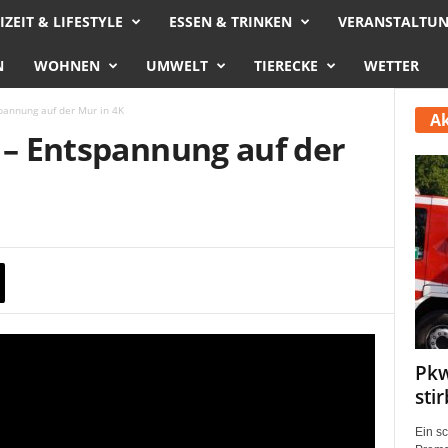
IZEIT & LIFESTYLE
ESSEN & TRINKEN
VERANSTALTU
N
WOHNEN
UMWELT
TIERECKE
WETTER
spannung auf der Mur in 4K
Ak
z – Entspannung auf der
Pkw
sti
Ein s