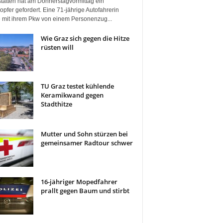
tätten hat am Donnerstagvormittag ein
pfer gefordert. Eine 71-jährige Autofahrerin
 mit ihrem Pkw von einem Personenzug...
Wie Graz sich gegen die Hitze
rüsten will
TU Graz testet kühlende
Keramikwand gegen
Stadthitze
Mutter und Sohn stürzen bei
gemeinsamer Radtour schwer
16-jähriger Mopedfahrer
prallt gegen Baum und stirbt