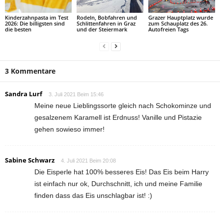
Kinderzahnpasta im Test
Rodeln, Bobfahren und
Grazer Hauptplatz wurde
2026: Die billigsten sind
Schlittenfahren in Graz
zum Schauplatz des 26.
die besten
und der Steiermark
Autofreien Tags
3 Kommentare
Sandra Lurf
3. Juli 2021 Beim 15:46
Meine neue Lieblingssorte gleich nach Schokominze und
gesalzenem Karamell ist Erdnuss! Vanille und Pistazie
gehen sowieso immer!
Sabine Schwarz
4. Juli 2021 Beim 20:08
Die Eisperle hat 100% besseres Eis! Das Eis beim Harry
ist einfach nur ok, Durchschnitt, ich und meine Familie
finden dass das Eis unschlagbar ist! :)