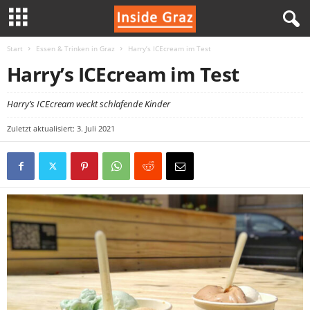
Start
Essen & Trinken in Graz
Harry’s ICEcream im Test
I
Harry’s ICEcream im Test
n
Harry’s ICEcream weckt schlafende Kinder
s
Zuletzt aktualisiert: 3. Juli 2021
i
d
e
G
r
a