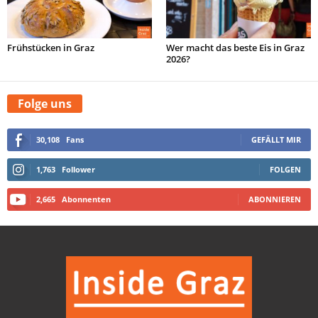
Frühstücken in Graz
Wer macht das beste Eis in Graz
2026?
Folge uns
30,108
Fans
GEFÄLLT MIR
1,763
Follower
FOLGEN
2,665
Abonnenten
ABONNIEREN