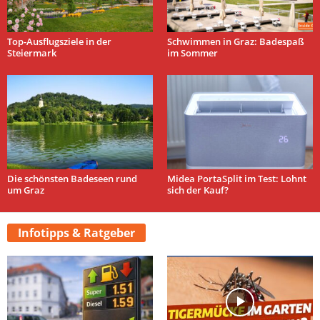
Top-Ausflugsziele in der
Schwimmen in Graz: Badespaß
Steiermark
im Sommer
Die schönsten Badeseen rund
Midea PortaSplit im Test: Lohnt
um Graz
sich der Kauf?
Infotipps & Ratgeber